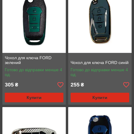
Чохол для ключа FORD
зелений
Чохол для ключа FORD синій
Готово до відправки менше 4
Готово до відправки менше 4
од.
од.
305
255
₴
₴
Купити
Купити