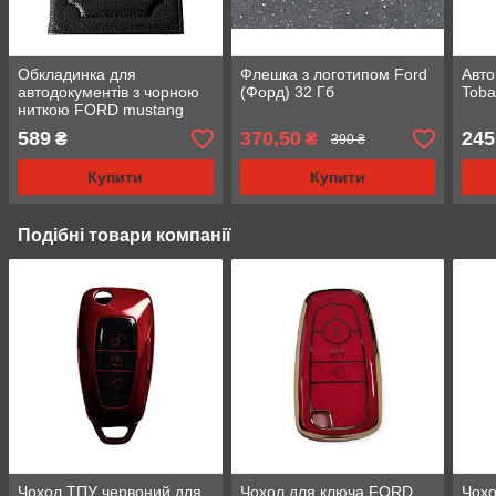
Обкладинка для
Флешка з логотипом Ford
Авт
автодокументів з чорною
(Форд) 32 Гб
Toba
ниткою FORD mustang
589
370,50
245
₴
₴
390 ₴
Купити
Купити
Подібні товари компанії
Чохол ТПУ червоний для
Чохол для ключа FORD
Чох