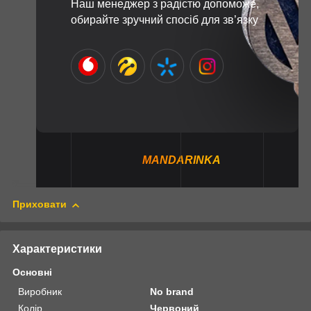
Наш менеджер з радістю допоможе,
обирайте зручний спосіб для зв’язку
MANDARINKA
Приховати
Характеристики
Основні
Виробник
No brand
Колір
Червоний