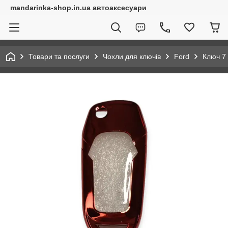
mandarinka-shop.in.ua автоаксесуари
Товари та послуги
Чохли для ключів
Ford
Ключ 7 