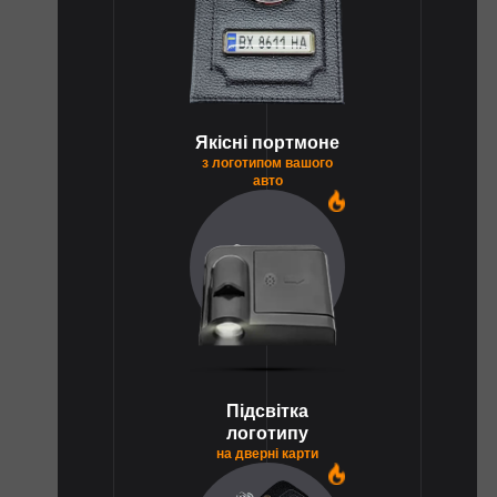
Якісні портмоне
з логотипом вашого
авто
1
Підсвітка
логотипу
на дверні карти
1