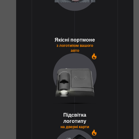
Якісні портмоне
з логотипом вашого
авто
1
Підсвітка
логотипу
на дверні карти
1