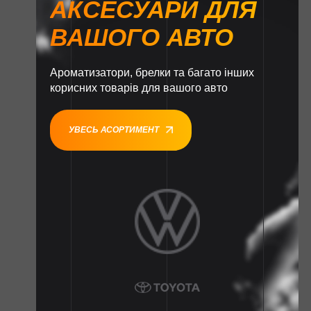
АКСЕСУАРИ ДЛЯ
ВАШОГО АВТО
Ароматизатори, брелки та багато інших
корисних товарів для вашого авто
УВЕСЬ АСОРТИМЕНТ
1
1
1
1
1
1
1