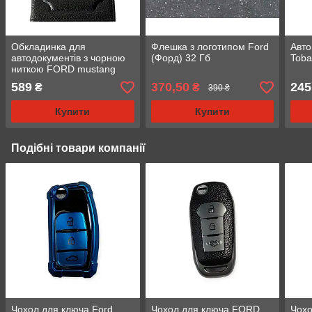
Обкладинка для
Флешка з логотипом Ford
Авт
автодокументів з чорною
(Форд) 32 Гб
Toba
ниткою FORD mustang
589
370,50
245
₴
₴
390 ₴
Купити
Купити
Подібні товари компанії
Чохол для ключа Ford
Чохол для ключа FORD
Чохо