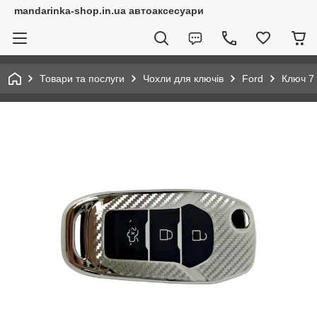
mandarinka-shop.in.ua автоаксесуари
Товари та послуги
Чохли для ключів
Ford
Ключ 7 