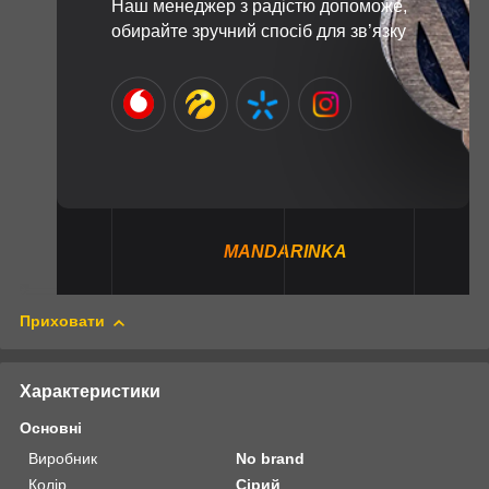
Наш менеджер з радістю допоможе,
обирайте зручний спосіб для зв’язку
MANDARINKA
Приховати
Характеристики
Основні
Виробник
No brand
Колір
Сірий