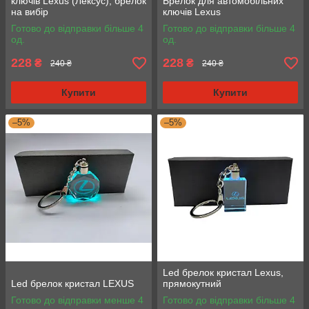
ключів Lexus (Лексус), брелок
Брелок для автомобільних
на вибір
ключів Lexus
Готово до відправки більше 4
Готово до відправки більше 4
од.
од.
228
228
₴
₴
240 ₴
240 ₴
Купити
Купити
–5%
–5%
Led брелок кристал Lexus,
Led брелок кристал LEXUS
прямокутний
Готово до відправки менше 4
Готово до відправки більше 4