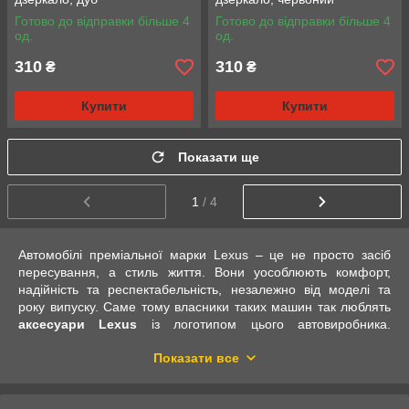
Готово до відправки більше 4
Готово до відправки більше 4
од.
од.
310
310
₴
₴
Купити
Купити
Показати ще
1
/ 4
Автомобілі преміальної марки Lexus – це не просто засіб
пересування, а стиль життя. Вони уособлюють комфорт,
надійність та респектабельність, незалежно від моделі та
року випуску. Саме тому власники таких машин так люблять
аксесуари Lexus
із логотипом цього автовиробника.
Інтернет-магазин Mandarinka Shop пропонує великий вибір
Показати все
таких товарів, якісних та з доступною ціною, які можуть стати
чудовим подарунком або просто приємним та цікавим
придбанням.