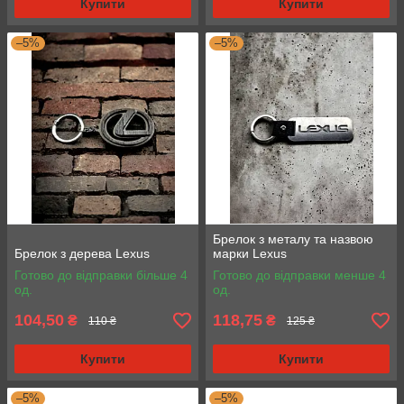
Купити
Купити
–5%
–5%
Брелок з металу та назвою
Брелок з дерева Lexus
марки Lexus
Готово до відправки більше 4
Готово до відправки менше 4
од.
од.
104,50
118,75
₴
₴
110 ₴
125 ₴
Купити
Купити
–5%
–5%