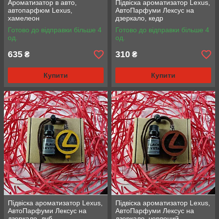
Ароматизатор в авто,
Підвіска ароматизатор Lexus,
автопарфюм Lexus,
АвтоПарфуми Лексус на
хамелеон
дзеркало, кедр
Готово до відправки більше 4
Готово до відправки більше 4
од.
од.
635
310
₴
₴
Купити
Купити
Підвіска ароматизатор Lexus,
Підвіска ароматизатор Lexus,
АвтоПарфуми Лексус на
АвтоПарфуми Лексус на
дзеркало, дуб
дзеркало, червоний