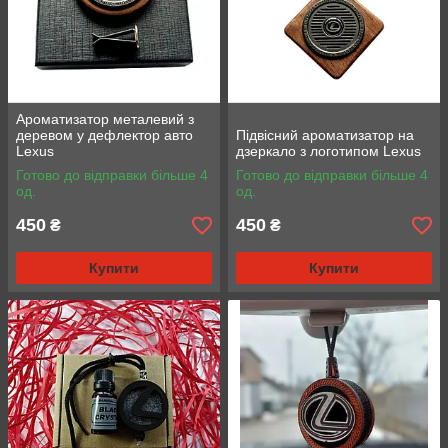
Ароматизатор металевий з
деревом у дефлектор авто
Підвісний ароматизатор на
Lexus
дзеркало з логотипом Lexus
Готово до відправки більше 4
Готово до відправки більше 4
од.
од.
450
450
₴
₴
Купити
Купити