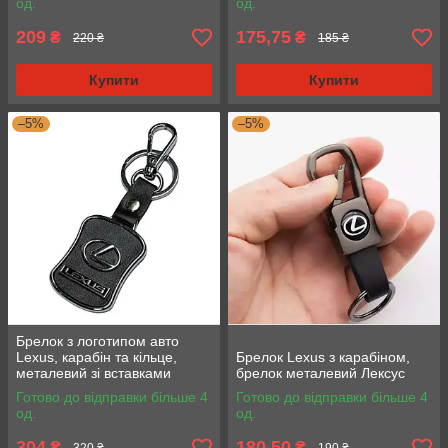
од.
од.
209
175,75
₴
₴
220 ₴
185 ₴
Купити
Купити
–5%
–5%
Брелок з логотипом авто
Lexus, карабін та кільце,
Брелок Lexus з карабіном,
металевий зі вставками
брелок металевий Лексус
натуральної шкіри.
Готово до відправки більше 4
Готово до відправки більше 4
од.
од.
304
180,50
₴
₴
320 ₴
190 ₴