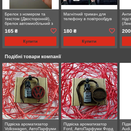
Брелок з номером та
Магнітний тримач для
Анти
текстом (Двосторонній),
телефону в повітрообдув
підс
брелок автомиобільний з
(Лек
логотипом
165
180
200
₴
₴
Купити
Купити
Подібні товари компанії
Підвіска ароматизатор
Підвіска ароматизатор
Підв
Volkswagen, АвтоПарфуми
Ford, АвтоПарфуми Форд
Audi