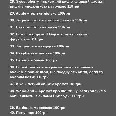
28. Sweet cherry – приємний кисло-сладкий аромат
вишні з міндальною кісточкою 110грн
29. Apple – зелене яблуко 100грн
30. Tropical fruits – тропічні фрукти 110грн
31. Passion fruit - маракуя 110грн
32. Blood orange and Goji – аромат свіжий,
фруктовий 110грн
33. Tangerine – мандарин 100грн
34. Raspberry – малина 100грн
35. Banana – банан 100грн
36. Forest berries – яскравий запах насичених
смаком лісових ягод, що поєднують свіжі, легкі та
солодкі нотки 110грн
37. Kiwi – легкий свіжий аромат 100грн
38. Woodland – Аромат про ліс, тишу, заглиблення в
собі, єдність із силами Природи. 110грн
39. Ванільне морожене 100грн
40. Полуниця 100грн