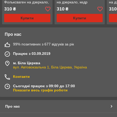
Фольксваген на дзеркало,
на дзеркало, кедр
на д
червоний
310
310
310
₴
₴
Купити
Купити
Про нас
99% позитивних з 677 відгуків за рік
Працює з 03.09.2019
м. Біла Церква
вул. Автовокзальна 1, Біла Церква, Україна
Контакти
Сьогодні працює з 09:00 до 17:00
Показати весь графік роботи
Про нас