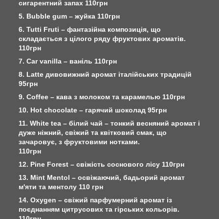
сигарентний запах 110грн
5. Bubble gum – жуйка 110грн
6. Tutti Fruti – фантазійна композиція, що
складається з цілого ряду фруктових ароматів.
110грн
7. Car vanilla – ваніль 110грн
8. Latte дивовижний аромат італійських традицій
95грн
9. Сoffee – кава з молоком та карамелью 110грн
10. Hot chocolate – гарячий шоколад 95грн
11. White tea – білий чай – тонкий весняний аромат і
дуже ніжний, свіжий та квітковий смак, що
зачаровує, з фруктовими нотками.
110грн
12. Pine Forest – свіжість соснового лісу 110грн
13. Mint Mentol – освіжаючий, бадьорий аромат
м'яти та ментолу 110 грн
14. Oxygen – свіжий парфумерний аромат із
поєднанням цитрусових та гірських кольорів.
110грн