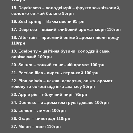
15. Daydreams – солодкі мрії – фруктово-квітковий,
солодко свіжий баланс 95грн
16. Zest spring – Изюм весни 95грн
17. Deep sea – свіжий глибокий аромат моря 110грн
18. After rain – приємний свіжий аромат після дощу
110грн
19. Edelberry – цвітіння бузини, солодкий смак,
освіжаючий 100грн
20. Sakura – тонкий та нижній аромат 100грн
21. Persian lilac - сирень перський 100грн
22. Pina colada – нежна, десертна, свіжа. аромат
кокосу та сокові відтінки ананасу 95грн
23. Apple pie – яблучний пиріг 95грн
24. Duchess – з ароматом груші дюшес 100грн
25. Lemon – лимон 100грн
26. Grape – виноград 110грн
27. Melon – диня 110грн