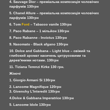
4. Sauvage Dior – преміальна композиція чоловічих
парфумів 130грн
5. Chanel Allure – преміальна композиція чоловічих
парфумів 130грн
6. Тom
Ford
– Тabacco vanile 130грн
7. Paco Rabane – 1 мільйон 130грн
8. Paco Rabanne - Invictus 130грн
9. Nasomato - Black afgano 130грн
10. Dolce and Gabbana – Light blue – свіжий та
глибокий аромат насичень цитрусовими та
дерев'яними нотами. 130грн
11. Tiziana Terenzi Kirke 130 грн.
Жіночі
1. Giorgio Armani Si 130грн
2. Lancome Magnifique 120грн
3. Givenchy L’Interedit 130грн
4.Dolce & Gabbana Imperatrice 130грн
5. Lancome Idole 130грн