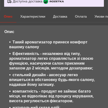
Доступна доставка
Опис
Характеристики
Доставка
Оплата
Умови п
Опис
Такий ароматизатор принесе комфорт
вашому салону
Ефективність - незалежно від типу,
ароматизатор легко справляється зі своєю
функцією, насичуючи салон приємним
запахом до 2 місяців, методом дозаправки;
стильний дизайн - аксесуар легко
впишеться в обстановку будь-якого салону,
надавши йому затишку.
компактність - продукт не займає багато
місця, не відволікає від процесу керування,
висота регулюється фіксатором.
натуральний склад олій;