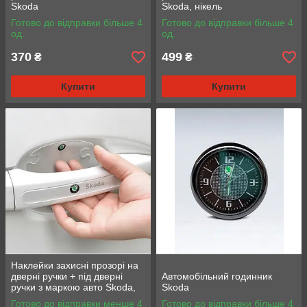
Skoda
Skoda, нікель
Готово до відправки більше 4
Готово до відправки більше 4
од.
од.
370
499
₴
₴
Купити
Купити
Наклейки захисні прозорі на
дверні ручки + під дверні
Автомобільний годинник
ручки з маркою авто Skoda,
Skoda
захист від подряпин
Готово до відправки менше 4
Готово до відправки більше 4