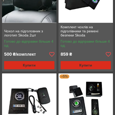
Комплект чохлів на
Чохол на підголовник з
підголівники та ремені
логотип Skoda 2шт
безпеки Skoda
Готово до відправки більше 4
Готово до відправки більше 4
од.
од.
500
859
₴/комплект
₴
Купити
Купити
–5%