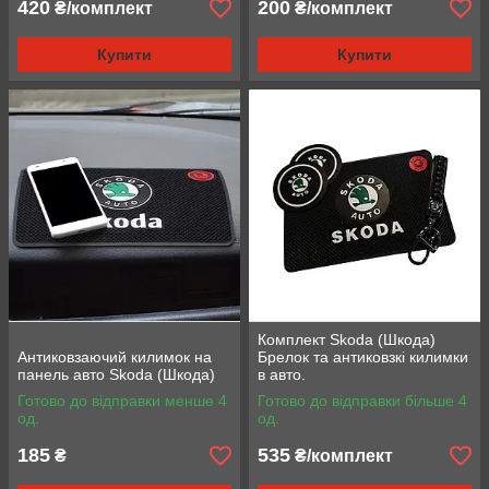
420
200
₴/комплект
₴/комплект
Купити
Купити
Комплект Skoda (Шкода)
Антиковзаючий килимок на
Брелок та антиковзкі килимки
панель авто Skoda (Шкода)
в авто.
Готово до відправки менше 4
Готово до відправки більше 4
од.
од.
185
535
₴
₴/комплект