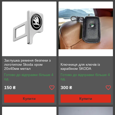
Заглушка ременя безпеки з
логотипом Skoda хром
Ключниця для ключів із
20х40мм метал
карабіном SKODA
Готово до відправки більше 4
Готово до відправки більше 4
од.
од.
150
300
₴
₴
Купити
Купити