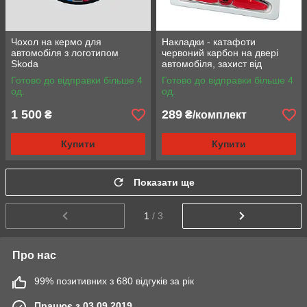
Чохол на кермо для
Накладки - катафоти
автомобіля з логотипом
червоний карбон на двері
Skoda
автомобіля, захист від
подряпин та вм'ятин з
Готово до відправки більше 4
Готово до відправки більше 4
логотипом Skoda
од.
од.
1 500
289
₴
₴/комплект
Купити
Купити
Показати ще
1
/ 3
Про нас
99% позитивних з 680 відгуків за рік
Працює з 03.09.2019