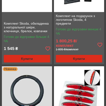
Комплект на подарунок з
логотипом Skoda, 4
Комплект Skoda, обкладинка
предмети
з натуральної шкіри,
Готово до відправки менше 4
ключниця, брелок, ковпачки
од.
Готово до відправки більше 4
од.
1 800,25
₴/
комплект
1 545
₴
1 895 ₴/комплект
Купити
Купити
Новинка