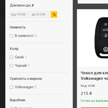
Діапазон цін, ₴
Наявність
В наявності
2
Колір
Синій
1
Чорний
1
Чохол для кл
Volkswagen ч
Сумісність з маркою
4140
Volkswagen
2
215 ₴
Виробник
Готово до відправ