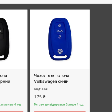
юча
Чохол для ключа
орний
Volkswagen синій
4141
175 ₴
ки менше 4 од.
Готово до відправки більше 4 од.