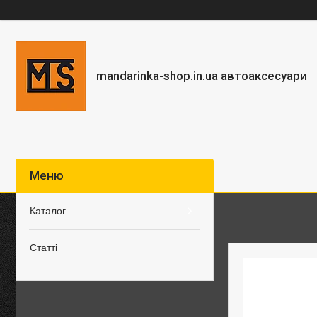
mandarinka-shop.in.ua автоаксесуари
Каталог
Статті