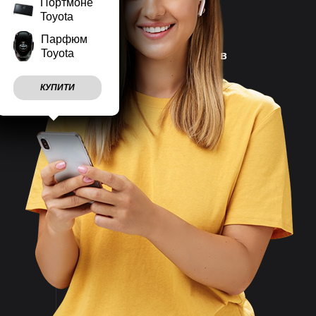
Портмоне
Toyota
Парфюм
Toyota
Наш магазин працює
7 днів
на тиждень
КУПИТИ
Враховуємо
побажання
клієнтів
Швидко
відправляємо
замовлення
Великий асортимент
товарів