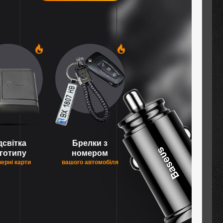
1
1
дсвітка
Брелки з
готипу
номером
верні карти
вашого автомобіля