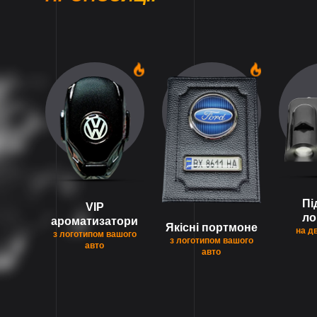
1
1
Пі
VIP
ло
ароматизатори
Якісні портмоне
на д
з логотипом вашого
з логотипом вашого
авто
авто