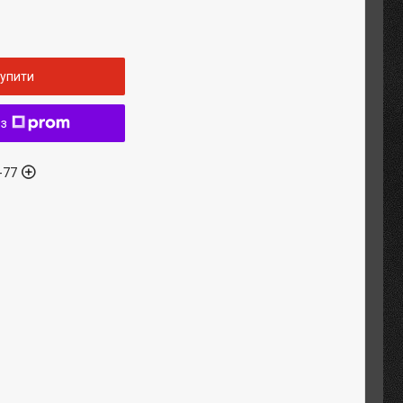
упити
 з
-77