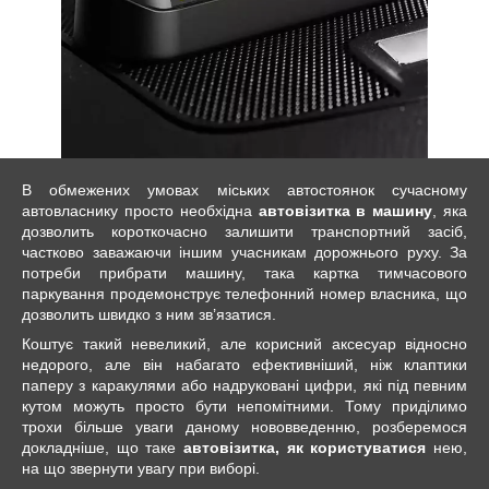
В обмежених умовах міських автостоянок сучасному
автовласнику просто необхідна
автовізитка в машину
, яка
дозволить короткочасно залишити транспортний засіб,
частково заважаючи іншим учасникам дорожнього руху. За
потреби прибрати машину, така картка тимчасового
паркування продемонструє телефонний номер власника, що
дозволить швидко з ним зв’язатися.
Коштує такий невеликий, але корисний аксесуар відносно
недорого, але він набагато ефективніший, ніж клаптики
паперу з каракулями або надруковані цифри, які під певним
кутом можуть просто бути непомітними. Тому приділимо
трохи більше уваги даному нововведенню, розберемося
докладніше, що таке
автовізитка, як користуватися
нею,
на що звернути увагу при виборі.