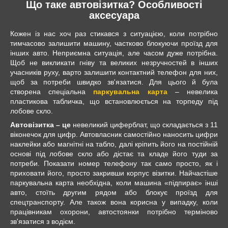
Що таке автовізитка? Особливості
аксесуара
Кожен із нас хоч раз стикався з ситуацією, коли потрібно
тимчасово залишити машину, частково блокуючи проїзд для
інших авто. Неприємна ситуація, але часом дуже потрібна.
Щоб не викликати гніву та великих незручностей в інших
учасників руху, варто залишити контактний телефон для них,
щоб за потреби швидко зв'язатися. Для цього й була
створена спеціальна
паркувальна карта
– невелика
пластикова табличка, що встановлюється на торпеду під
лобове скло.
Автовізитка – це
невеликий циферблат, що складається з 11
віконечок для цифр. Автовласник самостійно наносить цифри
наклейки або магнітні на табло, далі кріпить його на постійній
основі під лобове скло або дістає та кладе його туди за
потреби. Показати номер телефону так само просто, як і
приховати його, просто закривши корпус візитки. Найчастіше
паркувальна карта необхідна, коли машина «підпирає» інші
авто, стоїть другим рядом або блокує проїзд для
спецтранспорту. Але також вона корисна у випадку, коли
працівникам охорони, автостоянки потрібно терміново
зв'язатися з водієм.