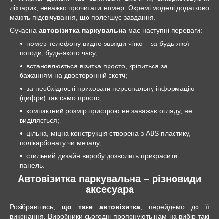
ліхтарик, неважко прочитати номер. Окремі моделі додатково
мають підсвічування, що полегшує завдання.
Сучасна
автовізитка паркувальна
має наступні переваги:
номер телефону видно завжди чітко – за будь-якої
погоди, будь-якого часу;
встановлюється візитка просто, кріпиться за
бажанням на двосторонній скотч;
за необхідності приховати персональну інформацію
(цифри) так само просто;
компактний розмір пристрою не заважає огляду, не
виділяється;
цільна, міцна конструкція створена з ABS пластику,
полікарбонату чи металу;
стильний дизайн виробу дозволить прикрасити
панель.
Автовізитка паркувальна – різновиди
аксесуара
Розібравшись,
що таке автовізитка
, перейдемо до її
виконання. Виробники сьогодні пропонують нам на вибір такі