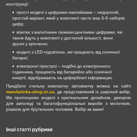
конструкції:
прості моделі з цифрами-наклейками – недорогий,
простий варіант, який у комплекті часто має 6-8 наборів
цифр;
візитки з магнітними люмінесцентними цифрами, які
також йдуть у комплекті у достатній кількості, вони
зручні у кріпленні;
моделі з LED-підсвіткою, які працюють від сонячної
батареї;
електронні пристрої – подібні до електронного
годинника, працюють від батарейок або сонячної
енергії, відображають на циферблаті інформацію.
Придбати стильну компактну автовізитку можна на сайті
mandarinka-shop.in.ua
, де представлений їх широкий вибір.
Ми пропонуємо моделі з оригінальним дизайном, декором
для автоледі та багатофункціональні вироби з молотком,
різаком для брутальних чоловіків. Вибір за вами!
Інші статті рубрики