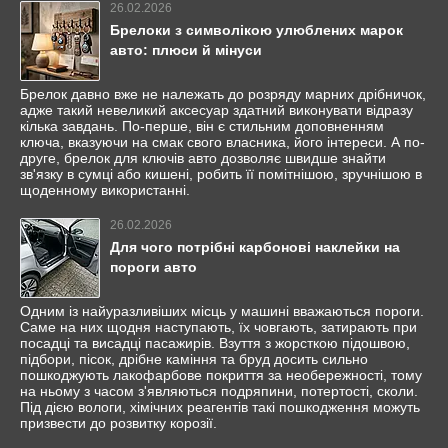
26.02.2026
Брелоки з символікою улюблених марок
авто: плюси й мінуси
Брелок давно вже не належать до розряду марних дрібничок,
адже такий невеликий аксесуар здатний виконувати відразу
кілька завдань. По-перше, він є стильним доповненням
ключа, вказуючи на смак свого власника, його інтереси. А по-
друге, брелок для ключів авто дозволяє швидше знайти
зв'язку в сумці або кишені, робить її помітнішою, зручнішою в
щоденному використанні.
26.02.2026
Для чого потрібні карбонові наклейки на
пороги авто
Одним із найуразливіших місць у машині вважаються пороги.
Саме на них щодня наступають, їх човгають, затирають при
посадці та висадці пасажирів. Взуття з жорсткою підошвою,
підбори, пісок, дрібне каміння та бруд досить сильно
пошкоджують лакофарбове покриття за необережності, тому
на ньому з часом з'являються подряпини, потертості, сколи.
Під дією вологи, хімічних реагентів такі пошкодження можуть
призвести до розвитку корозії.