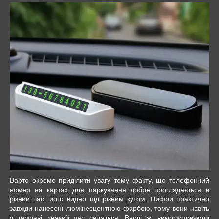
Варто окремо приділити увагу тому факту, що телефонний
номер на картах для паркування добре проглядається в
різний час, його видно під різним кутом. Цифри практично
завжди нанесені люмінесцентною фарбою, тому вони навіть
у темряві деякий час світяться. Вночі ж, використовуючи