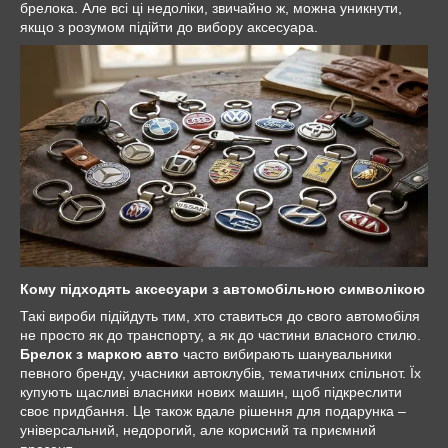
брелока. Але всі ці недоліки, звичайно ж, можна уникнути,
якщо з розумом підійти до вибору аксесуара.
Кому підходять аксесуари з автомобільною символікою
Такі вироби підійдуть тим, хто ставиться до свого автомобіля
не просто як до транспорту, а як до частини власного стилю.
Брелок з маркою авто
часто вибирають шанувальники
певного бренду, учасники автоклубів, тематичних спільнот. Їх
купують щасливі власники нових машин, щоб підкреслити
своє придбання. Це також вдале рішення для подарунка –
універсальний, недорогий, але корисний та приємний