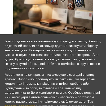
Брелок давно вже не належать до розряду марних дрібничок,
адже такий невеликий аксесуар здатний виконувати відразу
кілька завдань. По-перше, він є стильним доповненням
ключа, вказуючи на смак свого власника, його інтереси. А по-
друге,
брелок для ключів авто
дозволяє швидше знайти
зв'язку в сумці або кишені, робить її помітнішою, зручнішою в
щоденному використанні.
Асортимент таких практичних аксесуарів сьогодні справді
вражає. Виробники пропонують як лаконічні, універсальні
моделі, так і преміальні рішення зі шкіри, карбону або
індивідуальні вироби, виготовлені спеціально під
автовласника та його «залізного друга». Особливо популярні
нині аксесуари з автомобільною символікою – логотипом
марки, назвою моделі чи фірмовою емблемою авто. Такі