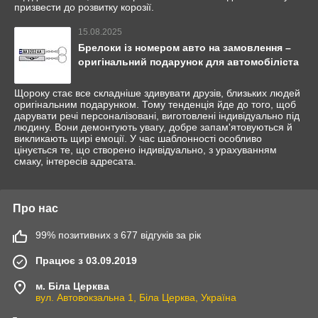
призвести до розвитку корозії.
15.08.2025
Брелоки із номером авто на замовлення –
оригінальний подарунок для автомобіліста
Щороку стає все складніше здивувати друзів, близьких людей
оригінальним подарунком. Тому тенденція йде до того, щоб
дарувати речі персоналізовані, виготовлені індивідуально під
людину. Вони демонтують увагу, добре запам'ятовуються й
викликають щирі емоції. У час шаблонності особливо
цінується те, що створено індивідуально, з урахуванням
смаку, інтересів адресата.
Про нас
99% позитивних з 677 відгуків за рік
Працює з 03.09.2019
м. Біла Церква
вул. Автовокзальна 1, Біла Церква, Україна