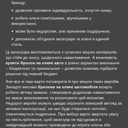
бренду;
дозволяє проявити індивідуальність, почуття смаку;
робить ключі помітнішими, зручнішими у
використанні;
може бути недорогим, але приємним подарунком;
допомагає об'єднати аксесуари та ключі в єдиний
стиль.
Ці аксесуари виготовляються з сучасних міцних матеріалів,
що стійкі до зносу, щоденного навантаження. А можливість
купити брелок на ключі авто
в різних варіантах виконання
– бюджетних та преміальних – дозволяє кожному підібрати
рішення під певний бюджет.
Але все ж таки варто поговорити й про мінуси таких виробів.
Занадто масивні
брелоки на ключі автомобіля
можуть
робити зв'язку важкою, створювати додаткове навантаження
на замок запалювання та розхитувати цей механізм.
Недорогі вироби можуть швидко втрачати зовнішній вигляд за
активної експлуатації, на них буде стиратися логотип,
з'являтимуться подряпини. При виборі варто звертати увагу
на якість кріплення, щоб аксесуар не від'єднався в
невідповідний момент, призводячи до втрати ключа або