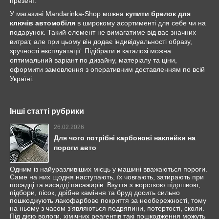
презент.
У магазині Mandarinka-Shop можна
купити брелок для
ключів автомобіля
в широкому асортименті для себе чи на
подарунок. Такий елемент не вимагатиме від вас значних
витрат, але при цьому він додає індивідуальності образу,
зручності експлуатації. Підібрати в каталозі можна
оптимальний варіант по дизайну, матеріалу та ціни,
оформити замовлення з оперативним доставленням по всій
Україні.
Інші статті рубрики
26.02.2026
Для чого потрібні карбонові наклейки на
пороги авто
Одним із найуразливіших місць у машині вважаються пороги.
Саме на них щодня наступають, їх човгають, затирають при
посадці та висадці пасажирів. Взуття з жорсткою підошвою,
підбори, пісок, дрібне каміння та бруд досить сильно
пошкоджують лакофарбове покриття за необережності, тому
на ньому з часом з'являються подряпини, потертості, сколи.
Під дією вологи, хімічних реагентів такі пошкодження можуть