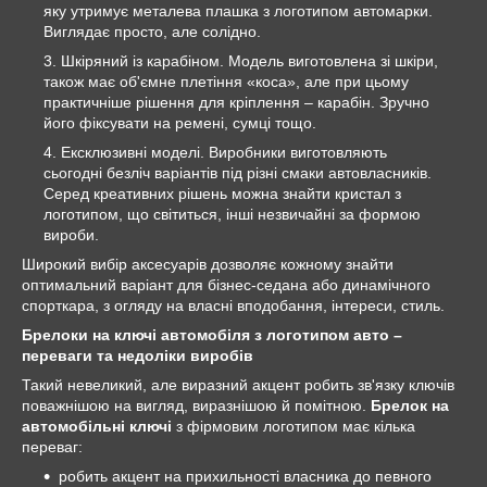
яку утримує металева плашка з логотипом автомарки.
Виглядає просто, але солідно.
Шкіряний із карабіном. Модель виготовлена зі шкіри,
також має об'ємне плетіння «коса», але при цьому
практичніше рішення для кріплення – карабін. Зручно
його фіксувати на ремені, сумці тощо.
Ексклюзивні моделі. Виробники виготовляють
сьогодні безліч варіантів під різні смаки автовласників.
Серед креативних рішень можна знайти кристал з
логотипом, що світиться, інші незвичайні за формою
вироби.
Широкий вибір аксесуарів дозволяє кожному знайти
оптимальний варіант для бізнес-седана або динамічного
спорткара, з огляду на власні вподобання, інтереси, стиль.
Брелоки на ключі автомобіля з логотипом авто –
переваги та недоліки виробів
Такий невеликий, але виразний акцент робить зв'язку ключів
поважнішою на вигляд, виразнішою й помітною.
Брелок на
автомобільні ключі
з фірмовим логотипом має кілька
переваг:
робить акцент на прихильності власника до певного