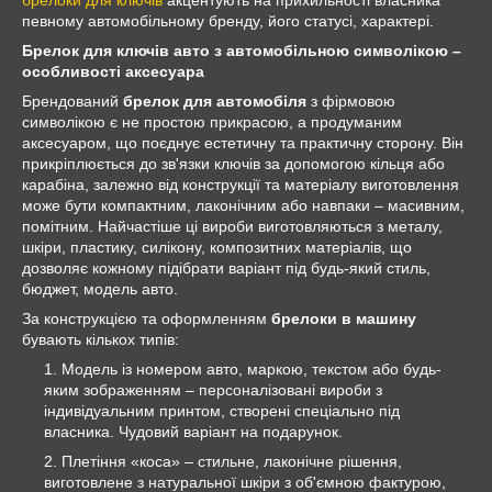
брелоки для ключів
акцентують на прихильності власника
певному автомобільному бренду, його статусі, характері.
Брелок для ключів авто з автомобільною символікою –
особливості аксесуара
Брендований
брелок для автомобіля
з фірмовою
символікою є не простою прикрасою, а продуманим
аксесуаром, що поєднує естетичну та практичну сторону. Він
прикріплюється до зв'язки ключів за допомогою кільця або
карабіна, залежно від конструкції та матеріалу виготовлення
може бути компактним, лаконічним або навпаки – масивним,
помітним. Найчастіше ці вироби виготовляються з металу,
шкіри, пластику, силікону, композитних матеріалів, що
дозволяє кожному підібрати варіант під будь-який стиль,
бюджет, модель авто.
За конструкцією та оформленням
брелоки в машину
бувають кількох типів:
Модель із номером авто, маркою, текстом або будь-
яким зображенням – персоналізовані вироби з
індивідуальним принтом, створені спеціально під
власника. Чудовий варіант на подарунок.
Плетіння «коса» – стильне, лаконічне рішення,
виготовлене з натуральної шкіри з об'ємною фактурою,