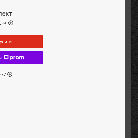
лект
іни
упити
 з
-77