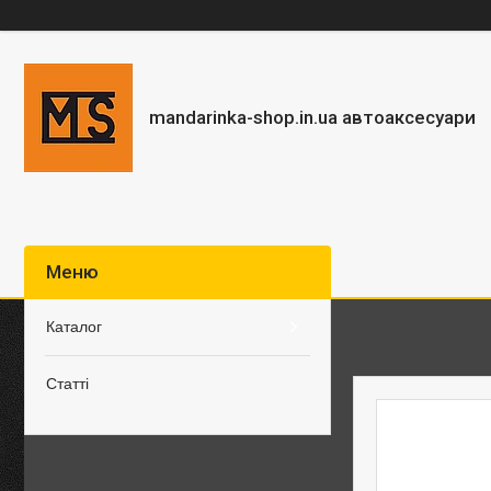
mandarinka-shop.in.ua автоаксесуари
Каталог
Статті