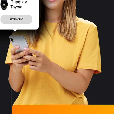
Парфюм
Toyota
Наш магазин працює
7 днів
на тиждень
КУПИТИ
Враховуємо
побажання
клієнтів
Швидко
відправляємо
замовлення
Великий асортимент
товарів