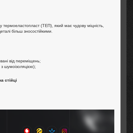
у термоеластопласт (ТЕП), який має чудову міцність,
деталі більш зносостійкими.
вані від переміщень;
 з шумоізоляцією);
а стійці