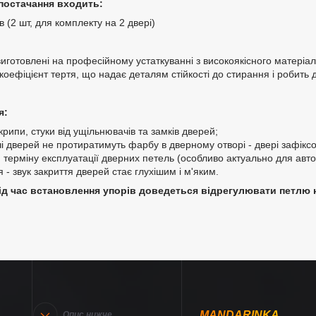
постачання входить:
в (2 шт, для комплекту на 2 двері)
иготовлені на професійному устаткуванні з високоякісного матеріал
коефіцієнт тертя, що надає деталям стійкості до стирання і робить 
я:
крипи, стуки від ущільнювачів та замків дверей;
і дверей не протиратимуть фарбу в дверному отворі - двері зафіксо
 терміну експлуатації дверних петель (особливо актуально для авто
я - звук закриття дверей стає глухішим і м'яким.
д час встановлення упорів доведеться відрегулювати петлю н
MANDARINKA
Опис нижче