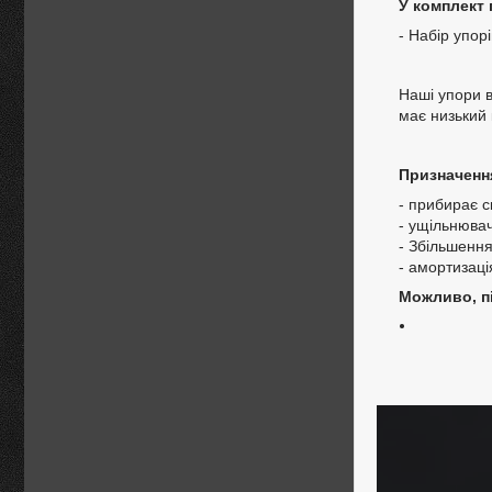
У комплект 
- Набір упорі
Наші упори в
має низький 
Призначенн
- прибирає с
- ущільнювач
- Збільшення
- амортизаці
Можливо, пі