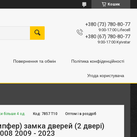
Кошик
+380 (73) 780-80-77
9:00-17:00 Lifecell
+380 (67) 780-80-77
9:00-17:00 Kyivstar
Повернення та обмін
Політика конфіденційності
Угода користувача
и більше 4 од.
Код:
7857 Т10
Оптом і в роздріб
пфер) замка дверей (2 двері)
008 2009 - 2023