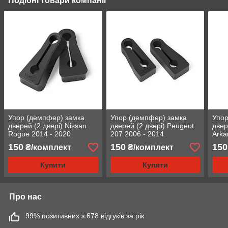
Подібні товари компанії
Упор (демпфер) замка
Упор (демпфер) замка
Упор
дверей (2 двері) Nissan
дверей (2 двері) Peugeot
двер
Rogue 2014 - 2020
207 2006 - 2014
Arka
150
150
150
₴/комплект
₴/комплект
Купити
Купити
Про нас
99% позитивних з 678 відгуків за рік