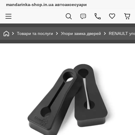
mandarinka-shop.in.ua автоаксесуари
Товари та послуги
Упори замка дверей
RENAULT уп