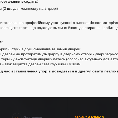
постачання входить:
в (2 шт, для комплекту на 2 двері)
иготовлені на професійному устаткуванні з високоякісного матеріал
коефіцієнт тертя, що надає деталям стійкості до стирання і робить 
я:
крипи, стуки від ущільнювачів та замків дверей;
і дверей не протиратимуть фарбу в дверному отворі - двері зафіксо
 терміну експлуатації дверних петель (особливо актуально для авто
я - звук закриття дверей стає глухішим і м'яким.
д час встановлення упорів доведеться відрегулювати петлю н
MANDARINKA
Опис нижче