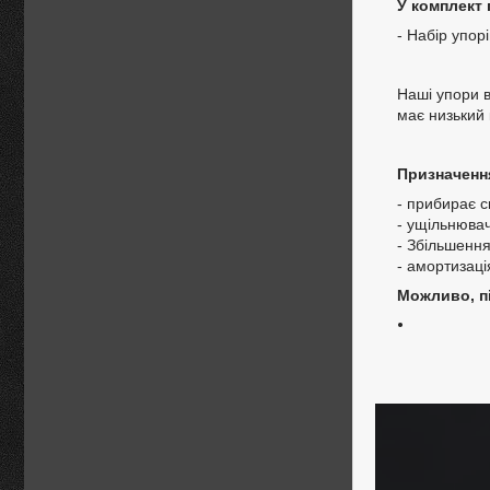
У комплект 
- Набір упорі
Наші упори в
має низький 
Призначенн
- прибирає с
- ущільнювач
- Збільшення
- амортизаці
Можливо, пі