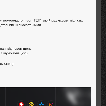
у термоеластопласт (ТЕП), який має чудову міцність,
деталі більш зносостійкими.
вані від переміщень;
 з шумоізоляцією);
а стійці