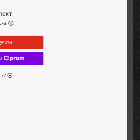
лект
іни
упити
 з
-77