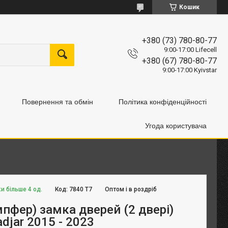
Кошик
+380 (73) 780-80-77
9:00-17:00 Lifecell
+380 (67) 780-80-77
9:00-17:00 Kyivstar
Повернення та обмін
Політика конфіденційності
Угода користувача
и більше 4 од.
Код:
7840 Т7
Оптом і в роздріб
пфер) замка дверей (2 двері)
adjar 2015 - 2023