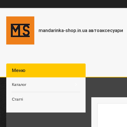
mandarinka-shop.in.ua автоаксесуари
Каталог
Статті