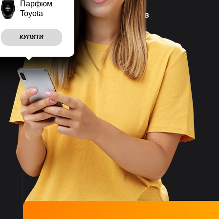
Парфюм
Toyota
Наш магазин працює
7 днів
на тиждень
КУПИТИ
Враховуємо
побажання
клієнтів
Швидко
відправляємо
замовлення
Великий асортимент
товарів