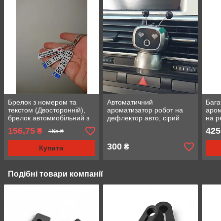
Брелок з номером та
Автоматичний
Бага
текстом (Двосторонній),
ароматизатор робот на
аром
брелок автомиобільний з
дефлектор авто, сірий
на р
логотипом
чорн
156,75
425
₴
165 ₴
маш
300
₴
Купити
Подібні товари компанії