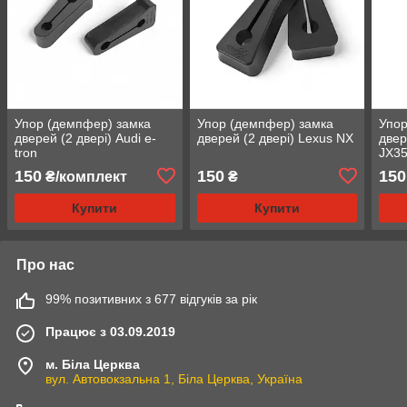
Упор (демпфер) замка
Упор (демпфер) замка
Упор
дверей (2 двері) Audi e-
дверей (2 двері) Lexus NX
двере
tron
JX3
150
150
150
₴/комплект
₴
Купити
Купити
Про нас
99% позитивних з 677 відгуків за рік
Працює з 03.09.2019
м. Біла Церква
вул. Автовокзальна 1, Біла Церква, Україна