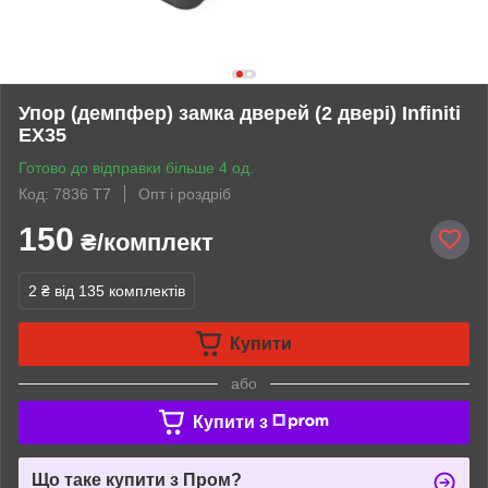
Упор (демпфер) замка дверей (2 двері) Infiniti
EX35
Готово до відправки більше 4 од.
Код: 7836 Т7
Опт і роздріб
150
₴/комплект
2 ₴
від 135 комплектів
Купити
або
Купити з
Що таке купити з Пром?