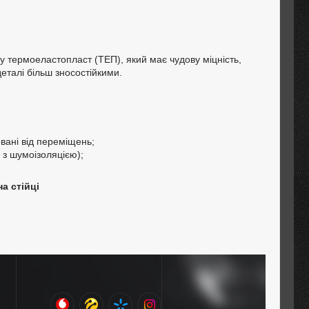
у термоеластопласт (ТЕП), який має чудову міцність,
деталі більш зносостійкими.
вані від переміщень;
 з шумоізоляцією);
а стійці