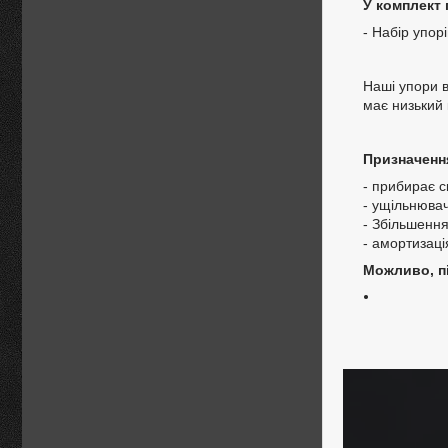
У комплект 
- Набір упорі
Наші упори в
має низький 
Призначенн
- прибирає с
- ущільнювач
- Збільшення
- амортизаці
Можливо, пі