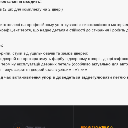
постачання входить:
в (2 шт, для комплекту на 2 двері)
иготовлені на професійному устаткуванні з високоякісного матеріал
коефіцієнт тертя, що надає деталям стійкості до стирання і робить 
я:
крипи, стуки від ущільнювачів та замків дверей;
і дверей не протиратимуть фарбу в дверному отворі - двері зафіксо
 терміну експлуатації дверних петель (особливо актуально для авто
я - звук закриття дверей стає глухішим і м'яким.
д час встановлення упорів доведеться відрегулювати петлю н
MANDARINKA
Опис нижче