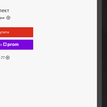
лект
іни
упити
 з
-77