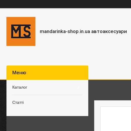
mandarinka-shop.in.ua автоаксесуари
Каталог
Статті