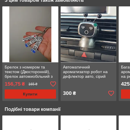
З цим товаром також замовляють
Брелок з номером та
Автоматичний
Бага
текстом (Двосторонній),
ароматизатор робот на
аром
брелок автомиобільний з
дефлектор авто, сірий
на р
логотипом
чорн
156,75
425
₴
165 ₴
маш
300
₴
Купити
Подібні товари компанії