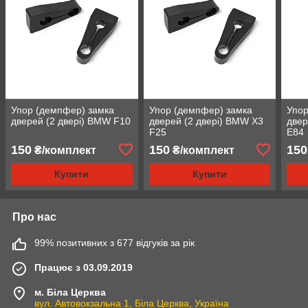
Упор (демпфер) замка
Упор (демпфер) замка
Упор
дверей (2 двері) BMW F10
дверей (2 двері) BMW X3
двер
F25
E84
150
150
150
₴/комплект
₴/комплект
Купити
Купити
Про нас
99% позитивних з 677 відгуків за рік
Працює з 03.09.2019
м. Біла Церква
вул. Автовокзальна 1, Біла Церква, Україна