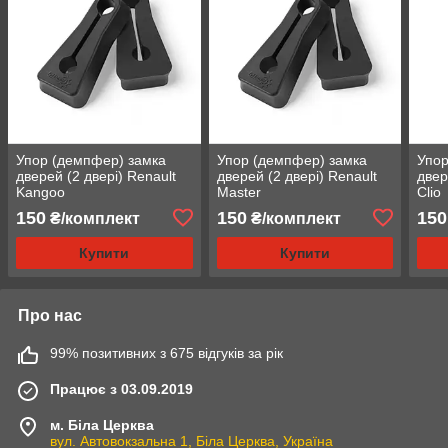
Упор (демпфер) замка
Упор (демпфер) замка
Упор
дверей (2 двері) Renault
дверей (2 двері) Renault
двер
Kangoo
Master
Clio
150
150
150
₴/комплект
₴/комплект
Купити
Купити
Про нас
99% позитивних з 675 відгуків за рік
Працює з 03.09.2019
м. Біла Церква
вул. Автовокзальна 1, Біла Церква, Україна