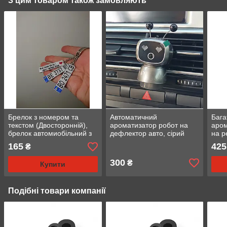
З цим товаром також замовляють
Брелок з номером та
Автоматичний
Бага
текстом (Двосторонній),
ароматизатор робот на
аром
брелок автомиобільний з
дефлектор авто, сірий
на р
логотипом
чорн
165
425
₴
маш
300
₴
Купити
Подібні товари компанії