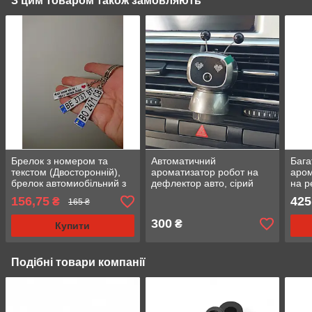
З цим товаром також замовляють
Брелок з номером та
Автоматичний
Бага
текстом (Двосторонній),
ароматизатор робот на
аром
брелок автомиобільний з
дефлектор авто, сірий
на р
логотипом
чорн
156,75
425
₴
165 ₴
маш
300
₴
Купити
Подібні товари компанії