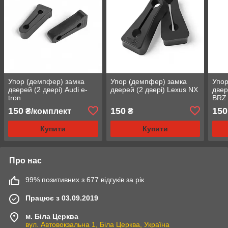
Упор (демпфер) замка
Упор (демпфер) замка
Упор
дверей (2 двері) Audi e-
дверей (2 двері) Lexus NX
двер
tron
BRZ
150
150
150
₴/комплект
₴
Купити
Купити
Про нас
99% позитивних з 677 відгуків за рік
Працює з 03.09.2019
м. Біла Церква
вул. Автовокзальна 1, Біла Церква, Україна