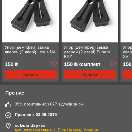
Упор (демпфер) замка
Упор (демпфер) замка
Упор
дверей (2 двері) Lexus NX
дверей (2 двері) Subaru
двер
BRZ
XV
150
150
150
₴
₴/комплект
Купити
Купити
Про нас
99% позитивних з 677 відгуків за рік
Працює з 03.09.2019
м. Біла Церква
вул. Автовокзальна 1, Біла Церква, Україна