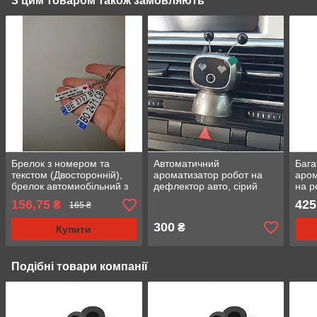
З цим товаром також замовляють
Брелок з номером та
Автоматичний
Бага
текстом (Двосторонній),
ароматизатор робот на
аром
брелок автомиобільний з
дефлектор авто, сірий
на р
логотипом
чорн
156,75
425
₴
165 ₴
маш
300
₴
Купити
Подібні товари компанії