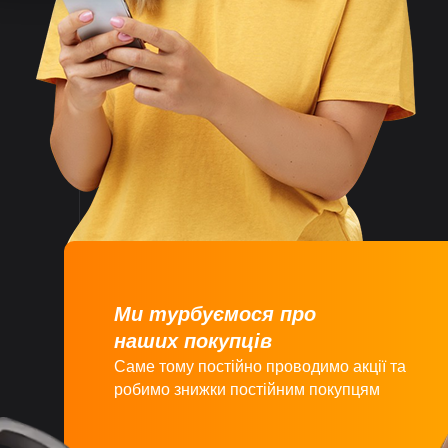
Швидко
відправляємо
замовлення
Великий асортимент
товарів
Ми турбуємося про
наших покупців
Саме тому постійно проводимо акції та
робимо знижки постійним покупцям