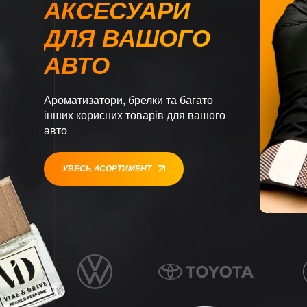
АКСЕСУАРИ
ДЛЯ ВАШОГО
АВТО
Ароматизатори, брелки та багато
інших корисних товарів для вашого
авто
УВЕСЬ АСОРТИМЕНТ
1
1
1
1
1
1
1