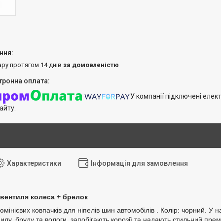
ару протягом 14 днів
за домовленістю
У компанії підключені елек
айту.
Характеристики
Інформація для замовлення
вентиля колеса + брелок
мінієвих ковпачків для ніпелів шин автомобілів . Колір: чорний. У 
пилу, бруду та вологи, запобігають корозії та надають стильний пре