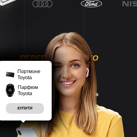
ПЕРЕВАГИ НАШОГО
МАГАЗИНУ
Портмоне
Toyota
Парфюм
Toyota
Наш магазин працює
7 днів
на тиждень
КУПИТИ
Враховуємо
побажання
клієнтів