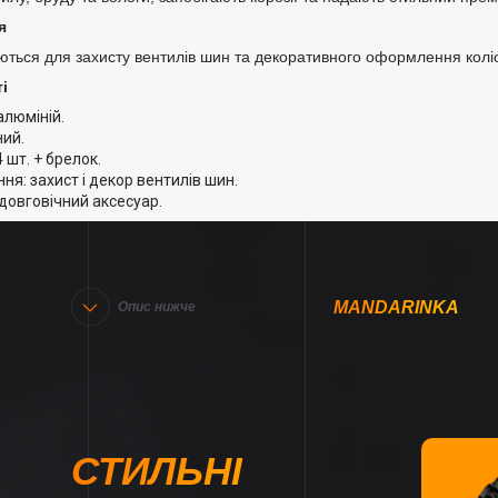
я
ються для захисту вентилів шин та декоративного оформлення коліс
і
алюміній.
ний.
4 шт. + брелок.
ня: захист і декор вентилів шин.
довговічний аксесуар.
MANDARINKA
Опис нижче
СТИЛЬНІ