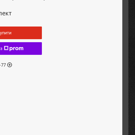
лект
упити
 з
-77