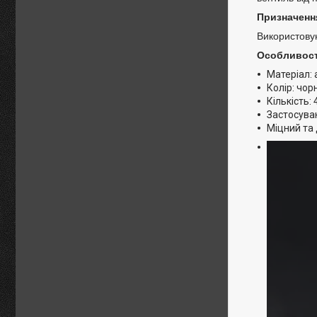
Призначенн
Використову
Особливост
Матеріал: 
Колір: чор
Кількість: 
Застосуван
Міцний та 