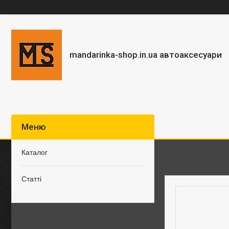
mandarinka-shop.in.ua автоаксесуари
Каталог
Статті