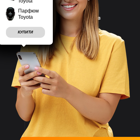
Toyota
Парфюм
Toyota
Наш магазин працює
7 днів
на тиждень
КУПИТИ
Враховуємо
побажання
клієнтів
Швидко
відправляємо
замовлення
Великий асортимент
товарів