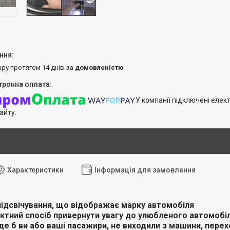
ару протягом 14 днів
за домовленістю
У компанії підключені елек
айту.
Характеристики
Інформація для замовлення
ідсвічування, що відображає марку автомобіля
ктний спосіб привернути увагу до улюбленого автомобіля
де б ви або ваші пасажири, не виходили з машини, перех