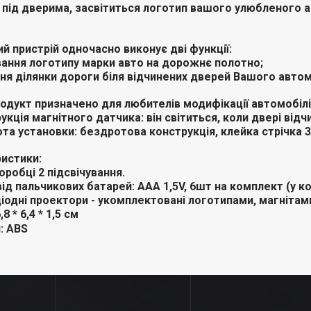
 під дверима, засвітиться логотип вашого улюбленого а
й пристрій одночасно виконує дві функції:
ання логотипу марки авто на дорожнє полотно;
ня ділянки дороги біля відчинених дверей Вашого автом
родукт призначено для любителів модифікації автомобілі
рукція магнітного датчика: він світиться, коли двері відч
ота установки: бездротова конструкція, клейка стрічка 
истики:
оробці 2 підсвічування.
ід пальчикових батарей: ААА 1,5V, 6шт на комплект (у к
діодні проектори - укомплектовані логотипами, магнітам
8 * 6,4 * 1,5 см
: ABS