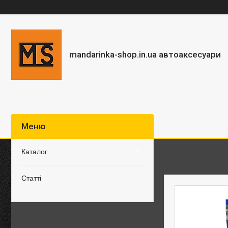
mandarinka-shop.in.ua автоаксесуари
Каталог
Статті