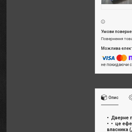
повернення тов
не покидаючи с
Опис
Дверне п
це ефе
власника (