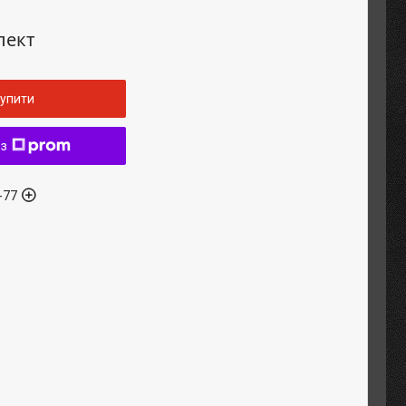
лект
упити
 з
-77