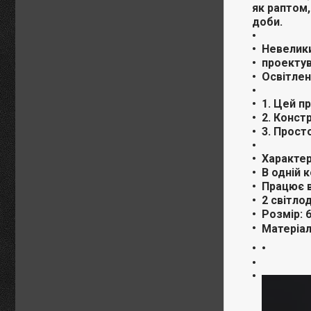
як раптом,
доби.
Невелики
проектув
Освітлен
1. Цей п
2. Конст
3. Прост
Характер
В одній к
Працює в
2 світло
Розмір: 6,
Матеріал
•