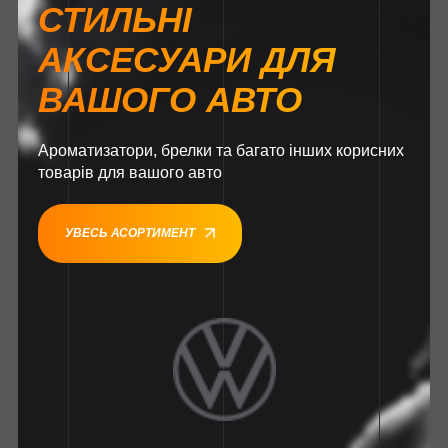
СТИЛЬНІ
АКСЕСУАРИ ДЛЯ
ВАШОГО АВТО
Ароматизатори, брелки та багато інших корисних
товарів для вашого авто
УВЕСЬ АСОРТИМЕНТ
1
1
1
1
1
1
1