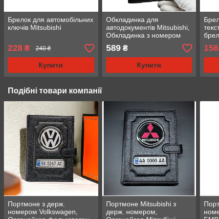
Брелок для автомобільних
Обкладинка для
Брел
ключів Mitsubishi
автодокументів Mitsubishi,
текс
Обкладинка з номером
брел
авто Мітсубісі
лого
228
589
156
₴
₴
240 ₴
Купити
Купити
Подібні товари компанії
Портмоне з держ.
Портмоне Mitsubishi з
Пор
номером Volkswagen,
держ. номером,
номе