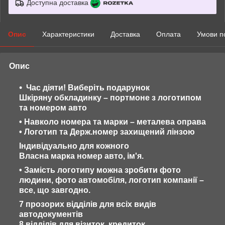
Доступна доставка
Опис
Характеристики
Доставка
Оплата
Умови п
Опис
Час діяти! Виберіть подарунок
Шкіряну обкладинку – портмоне з логотипом
та номером авто
• Навколо номера та марки – металева оправа
• Логотип та Держ.номер захищений лінзою
Індивідуально для кожного
Власна марка номер авто, ім'я.
• Замість логотипу можна зробити фото
людини, фото автомобіля, логотип компанії –
все, що завгодно.
7 прозорих відділів для всіх видів
автодокументів
8 відділів для візиток, кредиток.