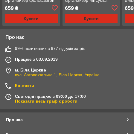
Органайзер фольксваген
Органайзер Мітсубіші
БМВ
659
659
659
₴
₴
Купити
Купити
Про нас
99% позитивних з 677 відгуків за рік
Працює з 03.09.2019
м. Біла Церква
вул. Автовокзальна 1, Біла Церква, Україна
Контакти
Сьогодні працює з 09:00 до 17:00
Показати весь графік роботи
Про нас