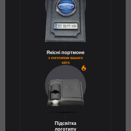
Якісні портмоне
з логотипом вашого
авто
1
Підсвітка
логотипу