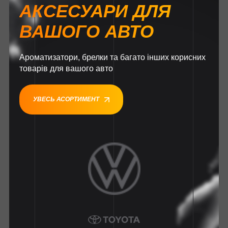
АКСЕСУАРИ ДЛЯ
ВАШОГО АВТО
Ароматизатори, брелки та багато інших корисних
товарів для вашого авто
УВЕСЬ АСОРТИМЕНТ
1
1
1
1
1
1
1