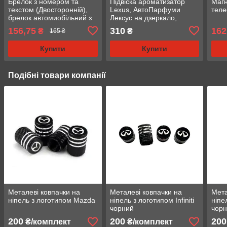
Брелок з номером та
Підвіска ароматизатор
Магн
текстом (Двосторонній),
Lexus, АвтоПарфуми
теле
брелок автомиобільний з
Лексус на дзеркало,
логотипом
чорний
156,75
310
162
₴
₴
165 ₴
Купити
Купити
Подібні товари компанії
Металеві ковпачки на
Металеві ковпачки на
Мета
ніпель з логотипом Mazda
ніпель з логотипом Infiniti
ніпе
чорний
чор
200
200
200
₴/комплект
₴/комплект