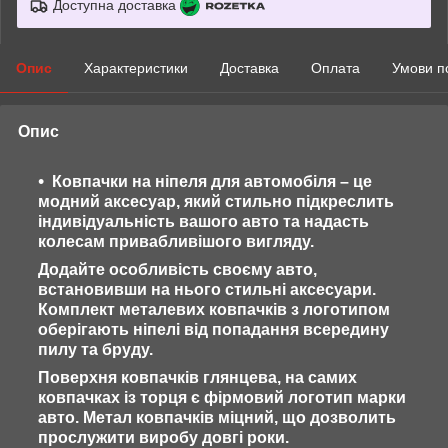
Доступна доставка
Опис
Характеристики
Доставка
Оплата
Умови п
Опис
Ковпачки на ніпеля для автомобіля – це
модний аксесуар, який стильно підкреслить
індивідуальність вашого авто та надасть
колесам привабливішого вигляду.
Додайте особливість своєму авто,
встановивши на нього стильні аксесуари.
Комплект металевих ковпачків з логотипом
оберігають ніпелі від попадання всередину
пилу та бруду.
Поверхня ковпачків глянцева, на самих
ковпачках із торця є фірмовий логотип марки
авто. Метал ковпачків міцний, що дозволить
прослужити виробу довгі роки.