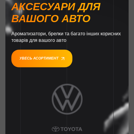
АКСЕСУАРИ ДЛЯ
ВАШОГО АВТО
Ароматизатори, брелки та багато інших корисних
товарів для вашого авто
УВЕСЬ АСОРТИМЕНТ
1
1
1
1
1
1
1