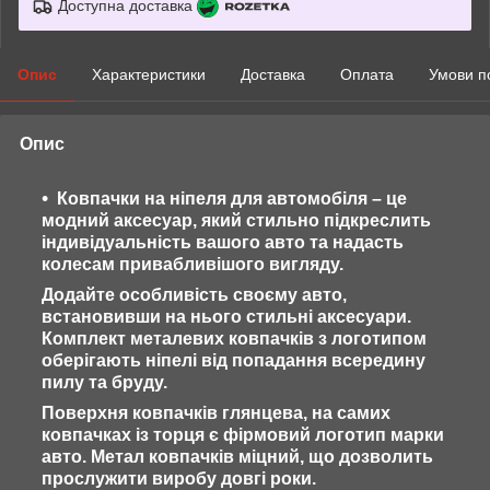
Доступна доставка
Опис
Характеристики
Доставка
Оплата
Умови п
Опис
Ковпачки на ніпеля для автомобіля – це
модний аксесуар, який стильно підкреслить
індивідуальність вашого авто та надасть
колесам привабливішого вигляду.
Додайте особливість своєму авто,
встановивши на нього стильні аксесуари.
Комплект металевих ковпачків з логотипом
оберігають ніпелі від попадання всередину
пилу та бруду.
Поверхня ковпачків глянцева, на самих
ковпачках із торця є фірмовий логотип марки
авто. Метал ковпачків міцний, що дозволить
прослужити виробу довгі роки.