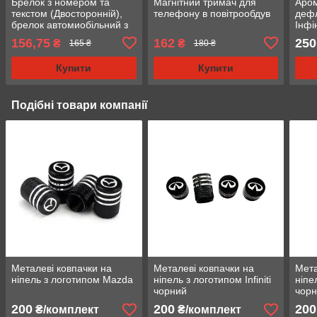
Брелок з номером та
Магнітний тримач для
Аром
текстом (Двосторонній),
телефону в повітрообдув
дефл
брелок автомиобільний з
Інфін
логотипом
156,75
162
250
₴
₴
165 ₴
180 ₴
Купити
Купити
Подібні товари компанії
Металеві ковпачки на
Металеві ковпачки на
Мета
ніпель з логотипом Mazda
ніпель з логотипом Infiniti
ніпе
чорний
чор
200
200
200
₴/комплект
₴/комплект