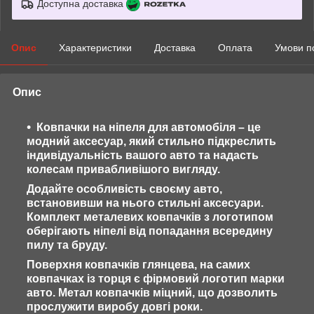
Доступна доставка
Опис
Характеристики
Доставка
Оплата
Умови п
Опис
Ковпачки на ніпеля для автомобіля – це
модний аксесуар, який стильно підкреслить
індивідуальність вашого авто та надасть
колесам привабливішого вигляду.
Додайте особливість своєму авто,
встановивши на нього стильні аксесуари.
Комплект металевих ковпачків з логотипом
оберігають ніпелі від попадання всередину
пилу та бруду.
Поверхня ковпачків глянцева, на самих
ковпачках із торця є фірмовий логотип марки
авто. Метал ковпачків міцний, що дозволить
прослужити виробу довгі роки.