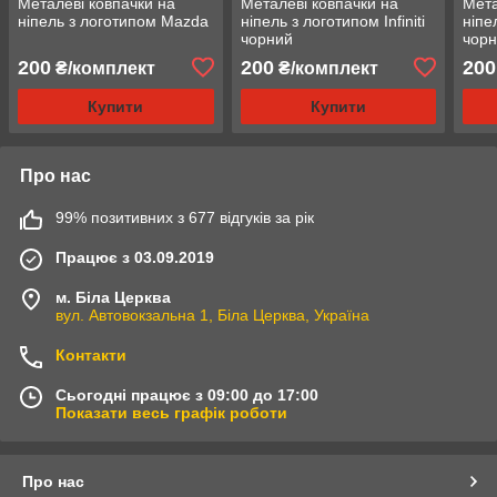
Металеві ковпачки на
Металеві ковпачки на
Мета
ніпель з логотипом Mazda
ніпель з логотипом Infiniti
ніпе
чорний
чор
200
200
200
₴/комплект
₴/комплект
Купити
Купити
Про нас
99% позитивних з 677 відгуків за рік
Працює з 03.09.2019
м. Біла Церква
вул. Автовокзальна 1, Біла Церква, Україна
Контакти
Сьогодні працює з 09:00 до 17:00
Показати весь графік роботи
Про нас