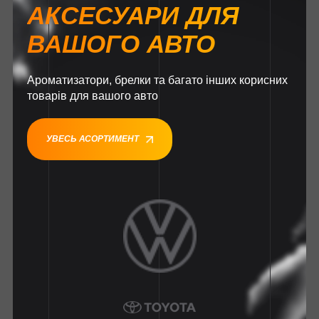
АКСЕСУАРИ ДЛЯ
ВАШОГО АВТО
Ароматизатори, брелки та багато інших корисних
товарів для вашого авто
УВЕСЬ АСОРТИМЕНТ
1
1
1
1
1
1
1