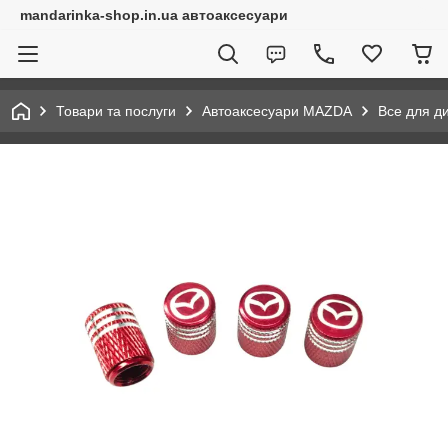
mandarinka-shop.in.ua автоаксесуари
Товари та послуги
Автоаксесуари MAZDA
Все для д