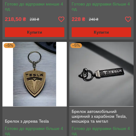
Готово до відправки менше 4
Готово до відправки більше 4
од.
од.
218,50
228
₴
₴
230 ₴
240 ₴
Купити
Купити
–5%
–5%
Брелок автомобільний
шкіряний з карабіном Tesla,
Брелок з дерева Tesla
екошкіра та метал
Готово до відправки більше 4
Готово до відправки більше 4
од.
од.