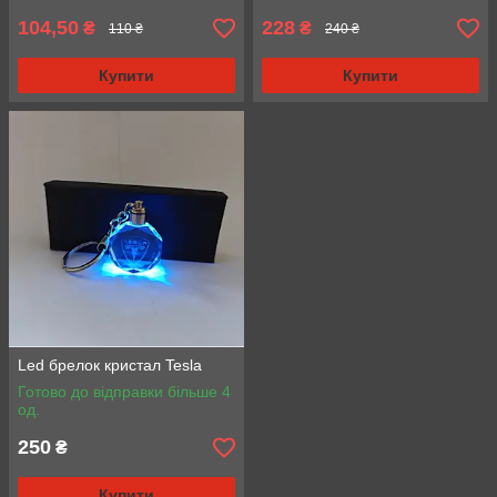
104,50
228
₴
₴
110 ₴
240 ₴
Купити
Купити
Led брелок кристал Tesla
Готово до відправки більше 4
од.
250
₴
Купити