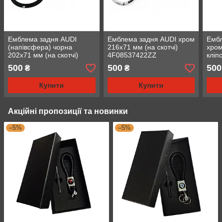
Емблема задня AUDI
Емблема задня AUDI хром
Емб
(напівсфера) чорна
216х71 мм (на скотчі)
хром
202х71 мм (на скотчі)
4F08537422ZZ
кліп
4G8853742A2ZZ
853 
500
500
500
₴
₴
Купити
Купити
Акційні пропозиції та новинки
–5%
–5%