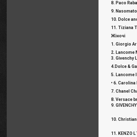
8. Paco Raba
9. Nasomato
10. Dolce a
11. Tiziana T
Жіночі
1. Giorgio A
2. Lancome 
3. Givenchy 
4.Dolce & G
5. Lancome 
• 6. Carolin
7. Chanel C
8. Versace b
9. GIVENCHY 
10. Christia
11. KENZO L