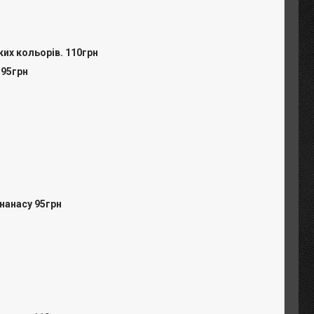
ких кольорів. 110грн
 95грн
ананасу 95грн