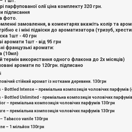
– 1 шт.
рі парфупованої олії ціна комплекту 320 грн.
и підписання
а фото.
мленні замовлення, в коментарях вкажіть колір та аром
рібно є і міні підвіски до ароматизатора (тризуб, хрестик
іска 1шт - 40 грн
і аромати 1шт - від 95 грн
ні французькі аромати:
а (10мл)
й термін використання одного флакона до 2х місяців)
овані аромати по 120грн. підписано
і
оловічий стійкий аромат із нотками деревини. 130грн
s - Bottled Intense – преміальна композиція чоловічих парфумів 
s - Bottled Unlimited - преміальна композиція чоловічих парфумі
Dior – преміальна композиція чоловічих парфумів 130грн
llure – преміальна композиція чоловічих парфумів 130грн
 – Тabacco vanile 130грн
ane – 1 мільйон 130грн