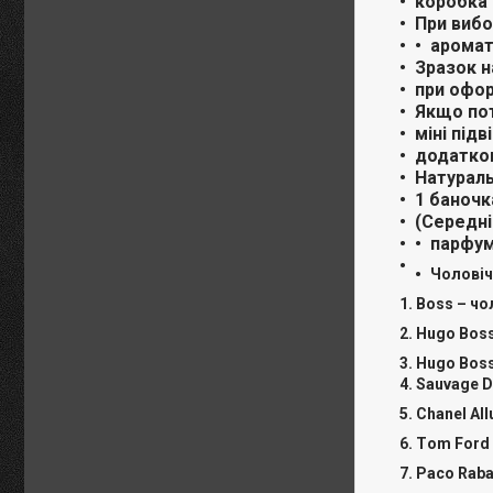
коробка 
При вибо
аромат
Зразок н
при офор
Якщо пот
міні підв
додатков
Натураль
1 баночк
(Середні
парфум
Чоловіч
1. Boss – ч
2. Hugo Bos
3. Hugo Bos
4. Sauvage 
5. Chanel A
6. Тom Ford
7. Paco Rab