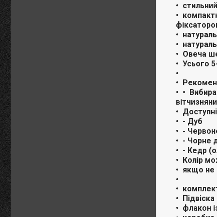
стильний
компактн
фіксаторо
натураль
натураль
Овеча ше
Усього 5
Рекоменд
Вибира
вітчизнян
Доступні
- Дуб
- Червон
- Чорне 
- Кедр (
Колір мо
якщо не 
комплек
Підвіска
флакон і