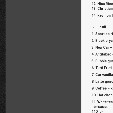
12. Nina Ric
13. Christia
14. Revillon
Інші олії
1. Sport spi
2. Black cr
3. New Car 
4. Antitabac
5. Bubble g
6. Tutti Fr
7. Car vanill
8. Latte ди
9. Сoffee –
10. Hot cho
11. White t
нотками.
110грн