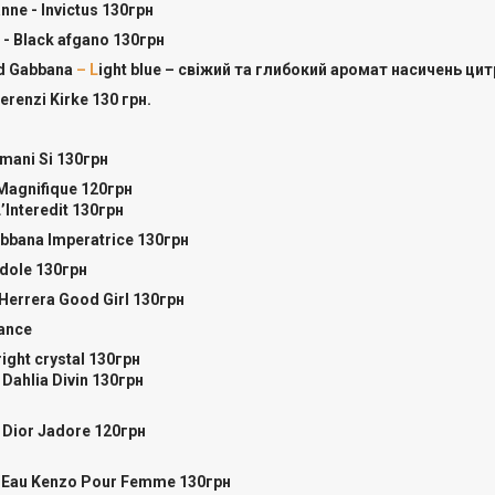
nne - Invictus 130грн
 - Black afgano 130грн
nd Gabbana
– L
ight blue – свіжий та глибокий аромат насичень ци
erenzi Kirke 130 грн.
rmani Si 130грн
Magnifique 120грн
L’Interedit 130грн
abbana Imperatrice 130грн
Idole 130грн
a Herrera Good Girl 130грн
hance
right crystal 130грн
Dahlia Divin 130грн
n Dior Jadore 120грн
´Eau Kenzo Pour Femme 130грн