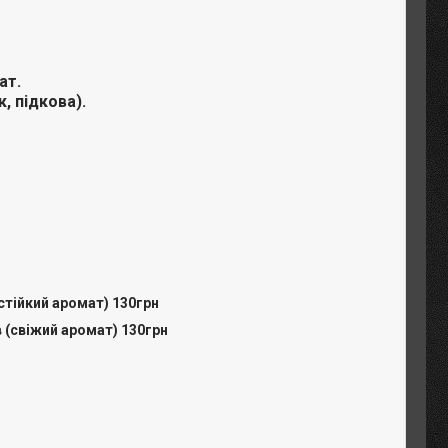
ат.
, підкова).
(стійкий аромат) 130грн
в (свіжий аромат) 130грн