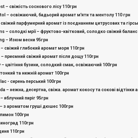
est – свіжість соснового лісу 110грн
ntol – освіжаючий, бадьорий аромат м'яти та ментолу 110 грн
– свіжий парфумерний аромат із поєднанням цитрусових та гірсь
ms – солодкі мрії – фруктово-квітковий, солодко свіжий баланс
ring – Изюм весни 95грн
a – свіжий глибокий аромат моря 110грн
ain – приємний свіжий аромат після дощу 110грн
ry – цвітіння бузини, солодкий смак, освіжаючий 100грн
– тонкий та нижній аромат 100грн
lilac - сирень перський 100грн
ada – нежна, десертна, свіжа. аромат кокосу та сокові відтінки 
e – яблучний пиріг 95грн
 – з ароматом груші дюшес 100грн
 лимон 100грн
 виноград 110грн
 диня 110грн