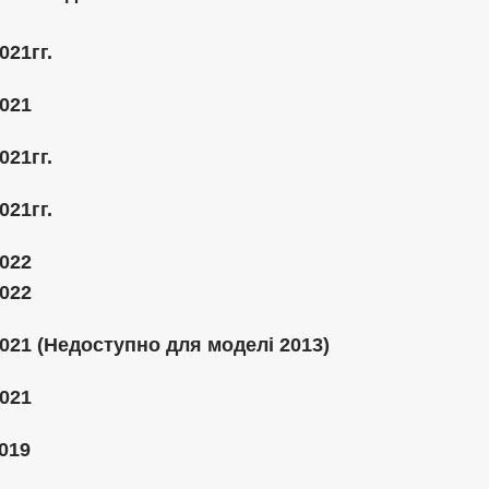
021гг.
2021
021гг.
021гг.
2022
2022
021 (Недоступно для моделі 2013)
2021
019