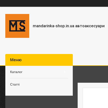
mandarinka-shop.in.ua автоаксесуари
Каталог
Статті