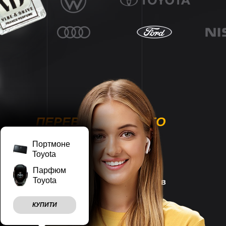
ПЕРЕВАГИ НАШОГО
МАГАЗИНУ
Портмоне
Toyota
Парфюм
Toyota
Наш магазин працює
7 днів
на тиждень
КУПИТИ