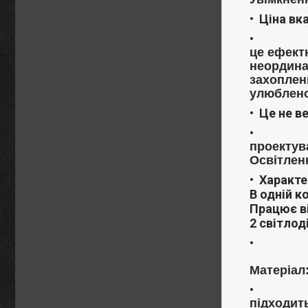
Ціна вка
це ефект
неординар
захопленн
улюблено
Це не в
проектув
Освітлен
Характе
В одній к
Працює ві
2 світлод
Матеріал
підходить