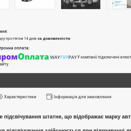
ару протягом 14 днів
за домовленістю
У компанії підключені елек
айту.
Характеристики
Інформація для замовлення
е підсвічування штатне, що відображає марку ав
ня підсвічування здійснюється при відкриванні д