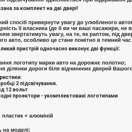
зана за комплект на дві двері!
ний спосіб привернути увагу до улюбленого автом
ність її власника (де б ви чи ваші пасажири, не 
ям звертатимуть увагу, на те, як раптом, під дв
го авто, особливо це стане помітно в темний час
еликий пристрій одночасно виконує дві функції:
ання логотипу марки авто на дорожнє полотно;
ня ділянки дороги біля відчинених дверей Вашого
ристики:
оробці 2 підсвічування.
д 12 вольт
іодні проектори - укомплектовані логотипами
: пластик + алюміній
 на моделі: