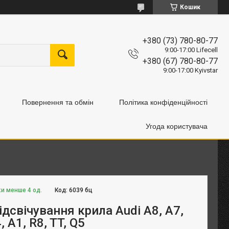
Кошик
+380 (73) 780-80-77
9:00-17:00 Lifecell
+380 (67) 780-80-77
9:00-17:00 Kyivstar
Повернення та обмін
Політика конфіденційності
Угода користувача
ки менше 4 од.
Код:
6039 бц
дсвічування крила Audi A8, A7,
, A1, R8, TT, Q5