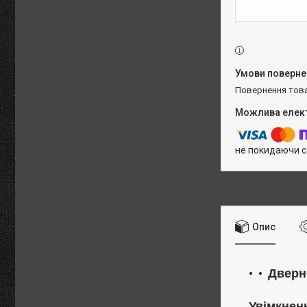
повернення тов
не покидаючи с
Опис
Дверн
Увімкнен