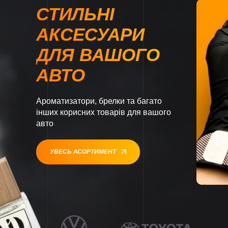
СТИЛЬНІ
АКСЕСУАРИ
ДЛЯ ВАШОГО
АВТО
Ароматизатори, брелки та багато
інших корисних товарів для вашого
авто
УВЕСЬ АСОРТИМЕНТ
1
1
1
1
1
1
1