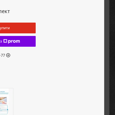
лект
упити
 з
-77