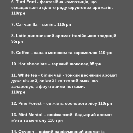
6. Tutti Fruti - фантазійна композиція, що
складається з цілого ряду фруктових ароматів.
110грн
7. Car vanilla – ваніль 110грн
8. Latte дивовижний аромат італійських традицій
95грн
9. Сoffee – кава з молоком та карамеллю 110грн
10. Hot chocolate – гарячий шоколад 95грн
11. White tea - білий чай - тонкий весняний аромат і
дуже ніжний, свіжий і квітковий смак, що
зачаровує, з фруктовими нотками.
110грн
12. Pine Forest – свіжість соснового лісу 110грн
13. Mint Mentol – освіжаючий, бадьорий аромат
м'яти та ментолу 110 грн
14. Oxygen – свіжий парфумерний аромат із