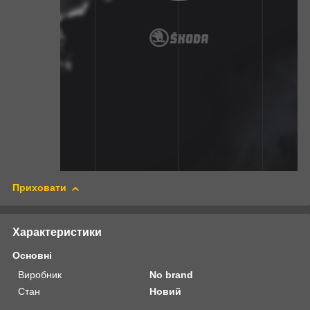
Приховати
Характеристики
Основні
Виробник
No brand
Стан
Новий