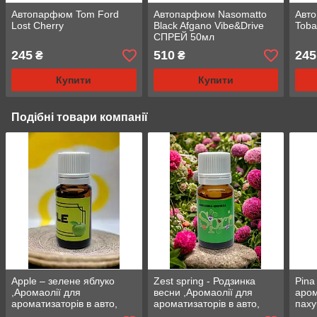
Автопарфюм Tom Ford
Автопарфюм Nasomatto
Авт
Lost Cherry
Black Afgano Vibe&Drive
Toba
СПРЕЙ 50мл
245
510
245
₴
₴
Купити
Купити
Подібні товари компанії
Apple – зелене яблуко
Zest spring - Родзинка
Pina
,Аромаолії для
весни ,Аромаолії для
аром
ароматизаторів в авто,
ароматизаторів в авто,
паху
пахучки в авто
пахучки в авто