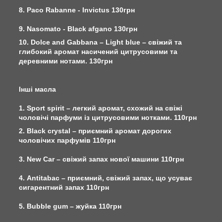
8. Paco Rabanne - Invictus 130грн
9. Nasomato - Black afgano 130грн
10. Dolce and Gabbana – Light blue – свіжий та
глибокий аромат насичений цитрусовими та
деревними нотами. 130грн
Інші масла
1. Sport spirit – легкий аромат, схожий на свіжі
чоловічі парфуми із цитрусовими нотками. 110грн
2. Black crystal – приємний аромат дорогих
чоловічих парфумів 110грн
3. New Car – свіжий запах нової машини 110грн
4. Antitabac – приємний, свіжий запах, що усуває
сигарентний запах 110грн
5. Bubble gum – жуйка 110грн