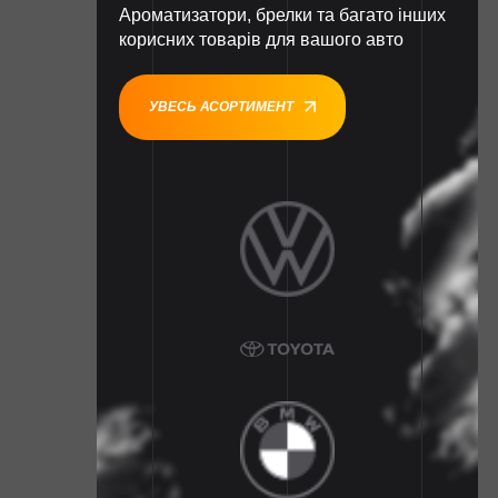
Ароматизатори, брелки та багато інших
корисних товарів для вашого авто
УВЕСЬ АСОРТИМЕНТ
1
1
1
1