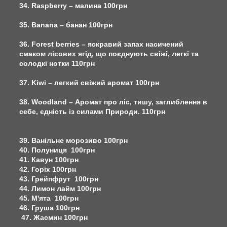
34. Raspberry – малина 100грн
35. Banana – банан 100грн
36. Forest berries – яскравий запах насичений
смаком лісових ягід, що поєднують свіжі, легкі та
солодкі нотки 110грн
37. Kiwi – легкий свіжий аромат 100грн
38. Woodland – Аромат про ліс, тишу, заглиблення в
себе, єдність із силами Природи. 110грн
39. Ванільне морозиво 100грн
40. Полуниця 100грн
41. Кавун 100грн
42. Горіх 100грн
43. Грейпфрут 100грн
44. Лимон лайм 100грн
45. М'ята 100грн
46. Груша 100грн
47. Жасмин 100грн