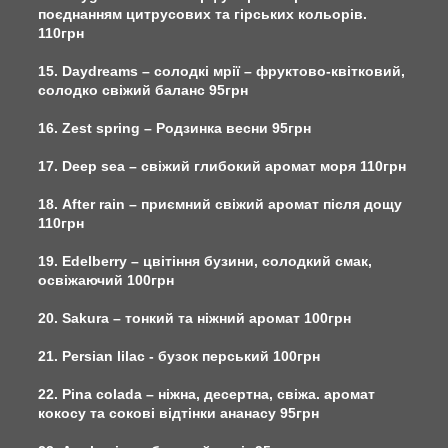
поєднанням цитрусових та гірських кольорів.
110грн
15. Daydreams – солодкі мрії – фруктово-квітковий,
солодко свіжий баланс 95грн
16. Zest spring – Родзинка весни 95грн
17. Deep sea – свіжий глибокий аромат моря 110грн
18. After rain – приємний свіжий аромат після дощу
110грн
19. Edelberry – цвітіння бузини, солодкий смак,
освіжаючий 100грн
20. Sakura – тонкий та ніжний аромат 100грн
21. Persian lilac - бузок перський 100грн
22. Pina colada – ніжна, десертна, свіжа. аромат
кокосу та сокові відтінки ананасу 95грн