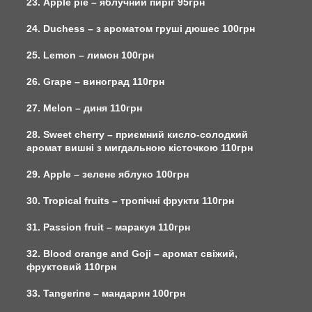
23. Apple pie – яблучний пиріг 95грн
24. Duchess – з ароматом груші дюшес 100грн
25. Lemon – лимон 100грн
26. Grape – виноград 110грн
27. Melon – диня 110грн
28. Sweet cherry – приємний кисло-солодкий
аромат вишні з мигдальною кісточкою 110грн
29. Apple – зелене яблуко 100грн
30. Tropical fruits – тропічні фрукти 110грн
31. Passion fruit – маракуя 110грн
32. Blood orange and Goji – аромат свіжий,
фруктовий 110грн
33. Tangerine – мандарин 100грн