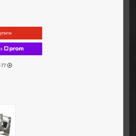
упити
 з
-77