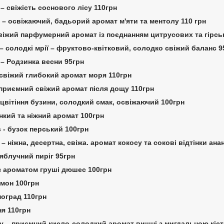
t – свіжість соснового лісу 110грн
l – освіжаючий, бадьорий аромат м'яти та ментолу 110 грн
свіжий парфумерний аромат із поєднанням цитрусових та гірсь
– солодкі мрії – фруктово-квітковий, солодко свіжий баланс 9
g – Родзинка весни 95грн
– свіжий глибокий аромат моря 110грн
 – приємний свіжий аромат після дощу 110грн
– цвітіння бузини, солодкий смак, освіжаючий 100грн
онкий та ніжний аромат 100грн
ac - бузок перський 100грн
a – ніжна, десертна, свіжа. аромат кокосу та сокові відтінки ана
– яблучний пиріг 95грн
 з ароматом груші дюшес 100грн
имон 100грн
ноград 110грн
ня 110грн
rry – приємний кисло-солодкий аромат вишні з мигдальною кіс