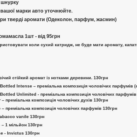
 шнурку
 вашої марки авто уточнюйте.
три тверді аромати (Одеколон, парфум, жасмин)
омамасла 1шт - від 95грн
ристовувати коли сухий катридж, не буде мати аромату, капат
вічий стійкий аромат із нотками деревини. 130грн
 Bottled Intense – преміальна композиція чоловічих парфумів (
 Bottled Unlimited - преміальна композиція чоловічих парфумів
r – преміальна композиція чоловічих духів 130грн
re – преміальна композиція чоловічих парфумів 130грн
Тabacco vanile 130грн
 – 1 мільйон 130грн
e - Invictus 130грн