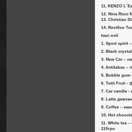
11. KENZO L´E
12. Nina Ricci 
13. Christian D
14. Revillon T
Інші олії
1. Sport spiri
2. Black cryst
3. New Car – с
4. Antitabac –
5. Bubble gum 
6. Tutti Fruti
7. Car vanilla 
8. Latte дивов
9. Сoffee – ка
10. Hot chocol
11. White tea 
110грн