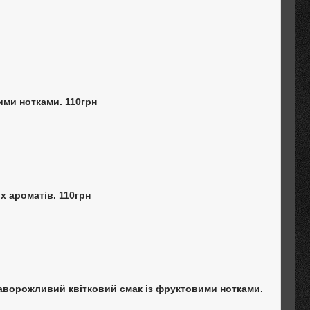
вими нотками. 110грн
их ароматів. 110грн
а заворожливий квітковий смак із фруктовими нотками.