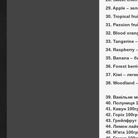
29. Apple – зе
30. Tropical fr
31. Passion fru
32. Blood oran
33. Tangerine 
34. Raspberry 
35. Banana – б
36. Forest ber
37. Kiwi – лег
38. Woodland –
39. Ванільне 
40. Полуниця 
41. Кавун 100г
42. Горіх 100гр
43. Грейпфрут
44. Лимон лай
45. М'ята 100г
46. Груша 100г