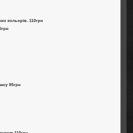
ких кольорів. 110грн
5грн
насу 95грн
точкою 110грн