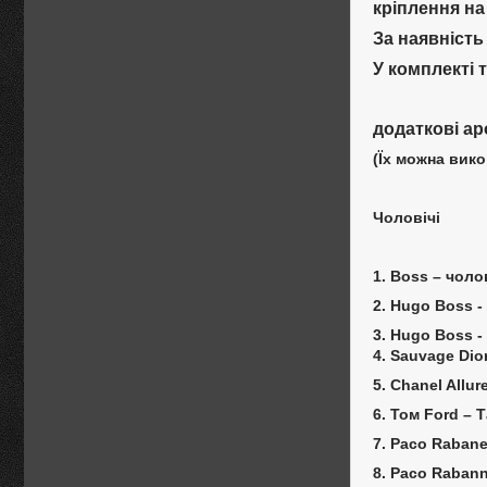
кріплення на
За наявність
У комплекті 
додаткові ар
(Їх можна вико
Чоловічі
1. Boss – чоло
2. Hugo Boss -
3. Hugo Boss -
4. Sauvage Dio
5. Chanel Allu
6. Том Ford – 
7. Paco Rabane
8. Paco Rabann