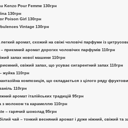
au Kenzo Pour Femme 130грн
Nina 130грн
ior Poison Girl 130грн
urbulences Vintage 130грн
t – легкий аромат, схожий на свіжі чоловічі парфуми із цитрусо
al – приємний аромат дорогих чоловічих парфумів 110грн
віжий запах нової машини 110грн
 приємний, свіжий запах, що усуває сигарентний запах 110грн
– жуйка 110грн
 - фантазійна композиція, що складається з цілого ряду фруктов
- ваніль 110грн
ижний аромат італійських традицій 95грн
ва з молоком та карамеллю 110грн
ate – гарячий шоколад 95грн
– білий чай – тонкий весняний аромат і дуже ніжний, свіжий т