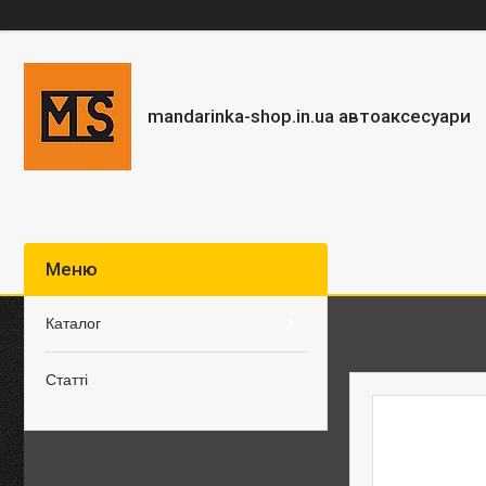
mandarinka-shop.in.ua автоаксесуари
Каталог
Статті