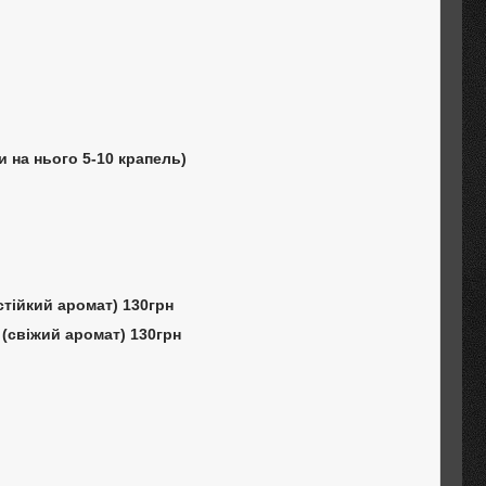
и на нього 5-10 крапель)
стійкий аромат) 130грн
 (свіжий аромат) 130грн