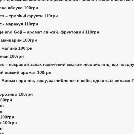
лене яблуко 100грн
uits – тропічні фрукти 110грн
it - маракуя 110грн
ge and Goji – аромат свіжий, фруктовий 110грн
– мандарин 100грн
– малина 100грн
анан 100грн
ries – яскравий запах насичений смаком лісових ягід, що поєдну
кий свіжий аромат 100грн
 Аромат про ліс, тишу, заглиблення в себе, єдність із силами 
морозиво 100грн
100грн
рн
н
 100грн
м 100грн
рн
рн