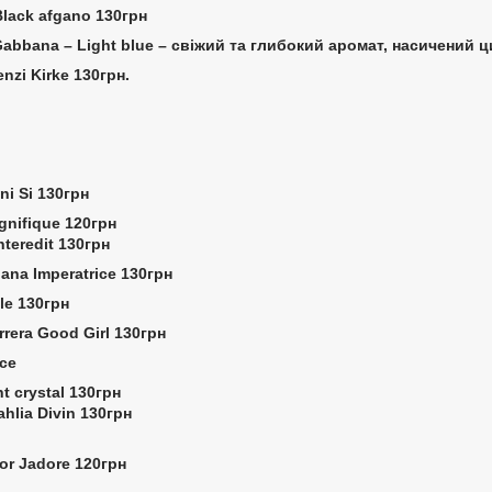
Black afgano 130грн
 Gabbana – Light blue – свіжий та глибокий аромат, насичений
enzi Kirke 130грн.
ni Si 130грн
gnifique 120грн
nteredit 130грн
ana Imperatrice 130грн
le 130грн
errera Good Girl 130грн
ce
ht crystal 130грн
hlia Divin 130грн
ior Jadore 120грн