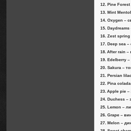
12. Pine Fores
13. Mint Mento
14. Oxygen – 
15. Daydreams 
16. Zest sprin
17. Deep sea 
18. After rain
19. Edelberry 
20. Sakura – т
21. Persian lil
22. Pina colad
23. Apple pie 
24. Duchess –
25. Lemon – л
26. Grape – ви
27. Melon – ди
28. Sweet che