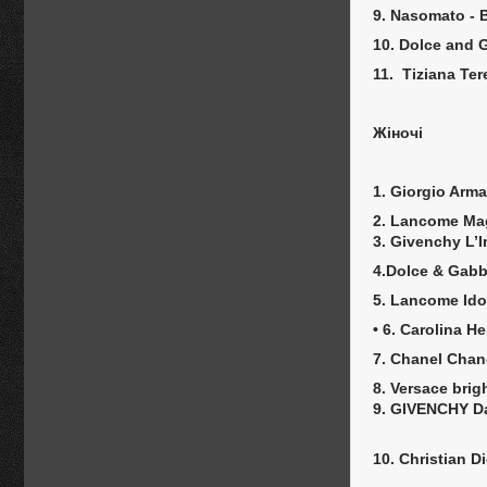
9. Nasomato - 
10. Dolce and
11. Tiziana Ter
Жіночі
1. Giorgio Arma
2. Lancome Ma
3. Givenchy L’I
4.Dolce & Gabb
5. Lancome Ido
• 6. Carolina H
7. Chanel Chan
8. Versace brig
9. GIVENCHY Da
10. Christian D