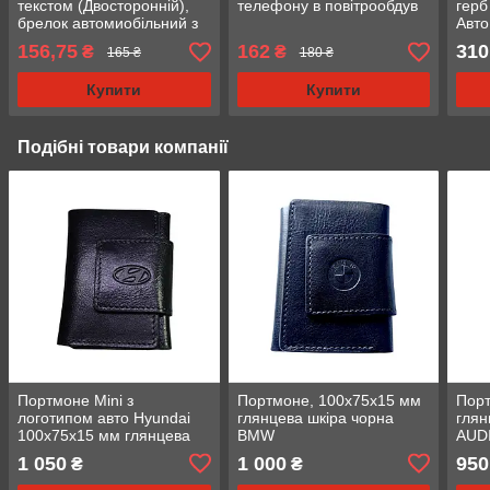
текстом (Двосторонній),
телефону в повітрообдув
герб
брелок автомиобільний з
Авт
логотипом
дзер
156,75
162
310
₴
₴
165 ₴
180 ₴
Купити
Купити
Подібні товари компанії
Портмоне Mini з
Портмоне, 100х75х15 мм
Порт
логотипом авто Hyundai
глянцева шкіра чорна
глян
100х75х15 мм глянцева
BMW
AUD
шкіра
1 050
1 000
950
₴
₴