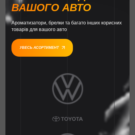
ВАШОГО АВТО
Ароматизатори, брелки та багато інших корисних
товарів для вашого авто
УВЕСЬ АСОРТИМЕНТ
1
1
1
1
1
1
1