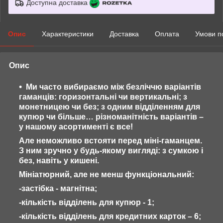
Доступна доставка
Опис
Характеристики
Доставка
Оплата
Умови п
Опис
Ми часто вибираємо між безліччю варіантів
гаманців: горизонтальні чи вертикальні; з
монетницею чи без; з одним відділенням для
купюр чи більше… різноманітність варіантів –
у нашому асортименті є все!
Але неможливо встояти перед міні-гаманцем.
З ним зручно у будь-якому вигляді: з сумкою і
без, навіть у кишені.
Мініатюрний, але не менш функціональний:
-застібка - магнітна;
-кількість відділень для купюр - 1;
-кількість відділень для кредитних карток – 6;