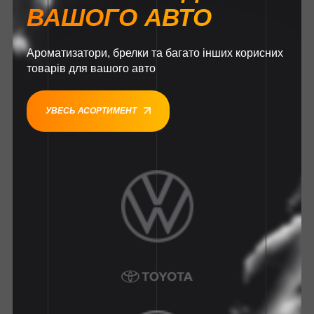
ВАШОГО АВТО
Ароматизатори, брелки та багато інших корисних
товарів для вашого авто
УВЕСЬ АСОРТИМЕНТ
1
1
1
1
1
1
1