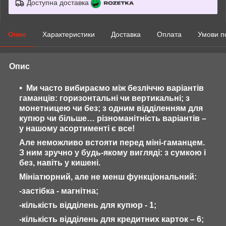
Доступна доставка
Опис
Характеристики
Доставка
Оплата
Умови п
Опис
Ми часто вибираємо між безліччю варіантів
гаманців: горизонтальні чи вертикальні; з
монетницею чи без; з одним відділенням для
купюр чи більше… різноманітність варіантів –
у нашому асортименті є все!
Але неможливо встояти перед міні-гаманцем.
З ним зручно у будь-якому вигляді: з сумкою і
без, навіть у кишені.
Мініатюрний, але не менш функціональний:
-застібка - магнітна;
-кількість відділень для купюр - 1;
-кількість відділень для кредитних карток – 6;