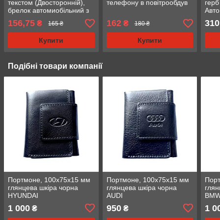
текстом (Двосторонній),
телефону в повітрообдув
герб
брелок автомиобільний з
Авт
логотипом
дзер
156,75
162
310
₴
₴
165 ₴
180 ₴
Купити
Купити
Подібні товари компанії
Портмоне, 100х75х15 мм
Портмоне, 100х75х15 мм
Порт
глянцева шкіра чорна
глянцева шкіра чорна
глян
HYUNDAI
AUDI
BM
1 000
950
1 0
₴
₴