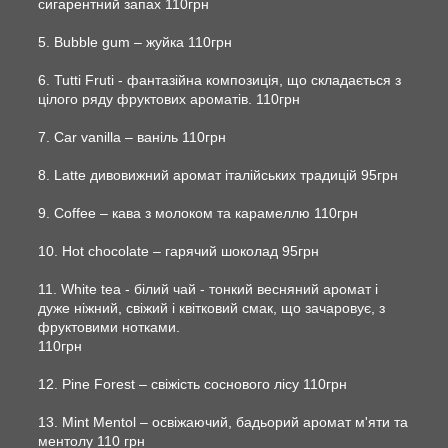
сигарентний запах 110грн
5. Bubble gum – жуйка 110грн
6. Tutti Fruti - фантазійна композиція, що складається з
цілого ряду фруктових ароматів. 110грн
7. Car vanilla – ваніль 110грн
8. Latte дивовижний аромат італійських традицій 95грн
9. Сoffee – кава з молоком та карамеллю 110грн
10. Hot chocolate – гарячий шоколад 95грн
11. White tea - білий чай - тонкий весняний аромат і
дуже ніжний, свіжий і квітковий смак, що зачаровує, з
фруктовими нотками.
110грн
12. Pine Forest – свіжість соснового лісу 110грн
13. Mint Mentol – освіжаючий, бадьорий аромат м'яти та
ментолу 110 грн