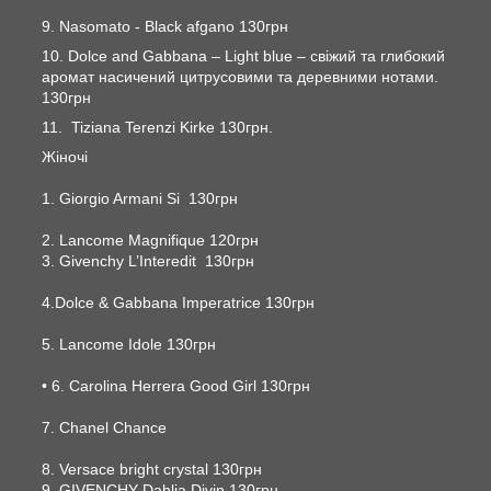
9. Nasomato - Black afgano 130грн
10. Dolce and Gabbana – Light blue – свіжий та глибокий
аромат насичений цитрусовими та деревними нотами.
130грн
11. Tiziana Terenzi Kirke 130грн.
Жіночі
1. Giorgio Armani Si 130грн
2. Lancome Magnifique 120грн
3. Givenchy L’Interedit 130грн
4.Dolce & Gabbana Imperatrice 130грн
5. Lancome Idole 130грн
• 6. Carolina Herrera Good Girl 130грн
7. Chanel Chance
8. Versace bright crystal 130грн
9. GIVENCHY Dahlia Divin 130грн