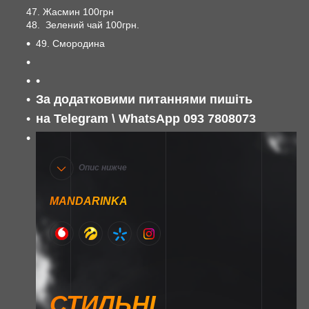
47. Жасмин 100грн
48. Зелений чай 100грн.
49. Смородина
За додатковими питаннями пишіть
на Telegram \ WhatsApp 093 7808073
Опис нижче
MANDARINKA
СТИЛЬНІ