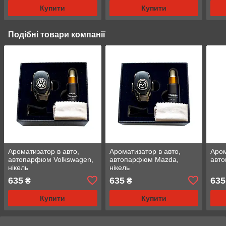
Купити
Купити
Подібні товари компанії
Ароматизатор в авто,
Ароматизатор в авто,
Аром
автопарфюм Volkswagen,
автопарфюм Mazda,
авто
нікель
нікель
635
635
635
₴
₴
Купити
Купити