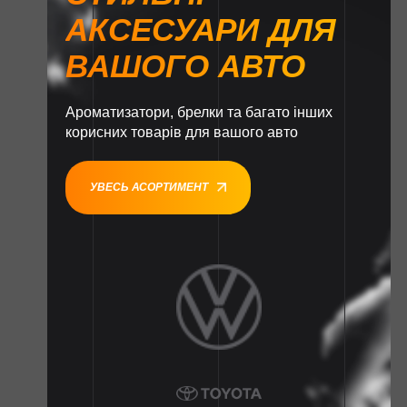
АКСЕСУАРИ ДЛЯ
ВАШОГО АВТО
Ароматизатори, брелки та багато інших
корисних товарів для вашого авто
УВЕСЬ АСОРТИМЕНТ
1
1
1
1
1
1
1