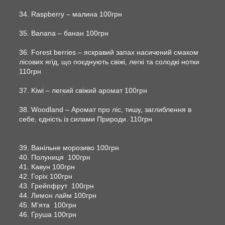
34. Raspberry – малина 100грн
35. Banana – банан 100грн
36. Forest berries – яскравий запах насичений смаком
лісових ягід, що поєднують свіжі, легкі та солодкі нотки
110грн
37. Kiwi – легкий свіжий аромат 100грн
38. Woodland – Аромат про ліс, тишу, заглиблення в
себе, єдність із силами Природи. 110грн
39. Ванільне морозиво 100грн
40. Полуниця 100грн
41. Кавун 100грн
42. Горіх 100грн
43. Грейпфрут 100грн
44. Лимон лайм 100грн
45. М'ята 100грн
46. Груша 100грн