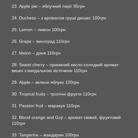
23. Apple pie – яблучний пиріг 95грн
24. Duchess – з ароматом груші дюшес 100грн
25. Lemon – лимон 100грн
26. Grape – виноград 110грн
27. Melon – диня 110грн
28. Sweet cherry – приємний кисло-солодкий аромат
вишні з мигдальною кісточкою 110грн
29. Apple – зелене яблуко 100грн
30. Tropical fruits – тропічні фрукти 110грн
31. Passion fruit – маракуя 110грн
32. Blood orange and Goji – аромат свіжий, фруктовий
110грн
33. Tangerine – мандарин 100грн