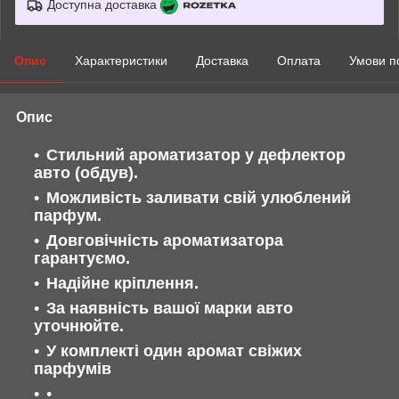
Доступна доставка
Опис
Характеристики
Доставка
Оплата
Умови п
Опис
Стильний ароматизатор у дефлектор
авто (обдув).
Можливість заливати свій улюблений
парфум.
Довговічність ароматизатора
гарантуємо.
Надійне кріплення.
За наявність вашої марки авто
уточнюйте.
У комплекті один аромат свіжих
парфумів