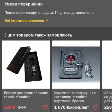
Умови повернення
Повернення товару впродовж 14 днів за домовленістю
Всі умови повернення
З цим товаром також замовляють
Брелок для автомобільних
Комплект на подарунок з
Аром
ключів Mitsubishi
логотипом Mitsubishi,
на д
портмоне, брелок,
для 
ковпачки на ніпель
228
1 070
250
₴
₴/комплект
240 ₴