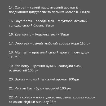
14. Oxygen – свіжий парфумерний аромат із
поєднанням цитрусових та гірських кольорів. 110грн
15. Daydreams – солодкі мрії – фруктово-квітковий,
солодко свіжий баланс 95грн
16. Zest spring – Родзинка весни 95грн
17. Deep sea – свіжий глибокий аромат моря 110грн
18. After rain – приємний свіжий аромат після дощу
110грн
19. Edelberry – цвітіння бузини, солодкий смак,
освіжаючий 100грн
20. Sakura – тонкий та ніжний аромат 100грн
21. Persian lilac - бузок перський 100грн
22. Pina colada – ніжна, десертна, свіжа. аромат кокосу
та сокові відтінки ананасу 95грн