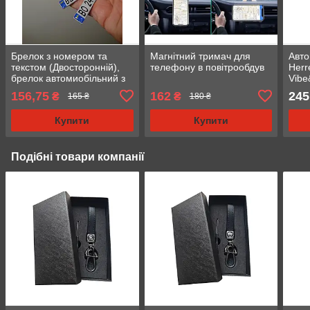
Брелок з номером та
Магнітний тримач для
Авто
текстом (Двосторонній),
телефону в повітрообдув
Herr
брелок автомиобільний з
Vibe
логотипом
156,75
162
245
₴
₴
165 ₴
180 ₴
Купити
Купити
Подібні товари компанії