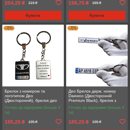
204,25
156,75
₴
₴
215 ₴
165 ₴
Купити
Купити
–5%
–5%
Брелок з номером та
Део Брелок держ. номер
логотипом Део
Daewoo (Двосторонній
(Двосторонній), брелок део
Premium Black), брелок з
логотипом Деу
Готово до відправки більше 4
Готово до відправки більше 4
од.
од.
185,25
185,25
₴
₴
195 ₴
195 ₴