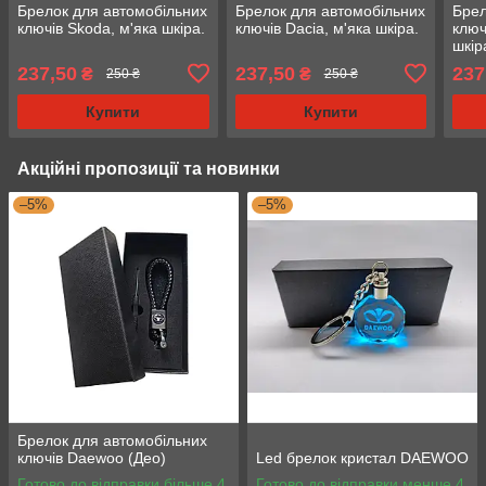
Брелок для автомобільних
Брелок для автомобільних
Брел
ключів Skoda, м'яка шкіра.
ключів Dacia, м'яка шкіра.
ключ
шкір
237,50
237,50
237
₴
₴
250 ₴
250 ₴
Купити
Купити
Акційні пропозиції та новинки
–5%
–5%
Брелок для автомобільних
ключів Daewoo (Део)
Led брелок кристал DAEWOO
Готово до відправки більше 4
Готово до відправки менше 4