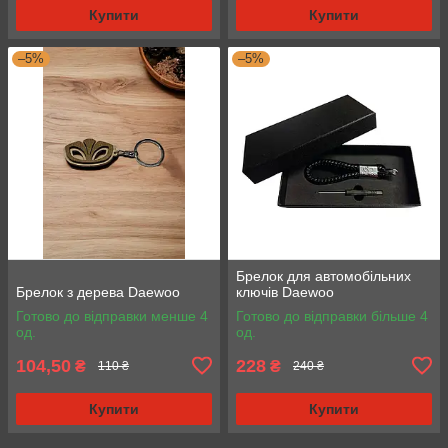
Купити
Купити
–5%
–5%
Брелок для автомобільних
Брелок з дерева Daewoo
ключів Daewoo
Готово до відправки менше 4
Готово до відправки більше 4
од.
од.
104,50
228
₴
₴
110 ₴
240 ₴
Купити
Купити