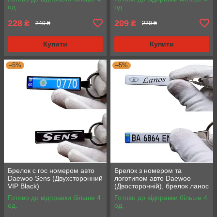
од.
од.
228
209
₴
₴
240 ₴
220 ₴
Купити
Купити
–5%
–5%
Брелок с гос номером авто
Брелок з номером та
Daewoo Sens (Двухсторонний
логотипом авто Daewoo
VIP Black)
(Двосторонній), брелок ланос
Готово до відправки більше 4
Готово до відправки більше 4
од.
од.