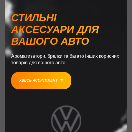
СТИЛЬНІ
АКСЕСУАРИ ДЛЯ
ВАШОГО АВТО
Ароматизатори, брелки та багато інших корисних
товарів для вашого авто
УВЕСЬ АСОРТИМЕНТ
1
1
1
1
1
1
1