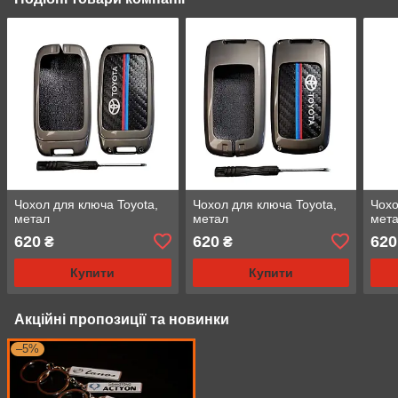
Чохол для ключа Toyota,
Чохол для ключа Toyota,
Чохо
метал
метал
мет
620
620
620
₴
₴
Купити
Купити
Акційні пропозиції та новинки
–5%