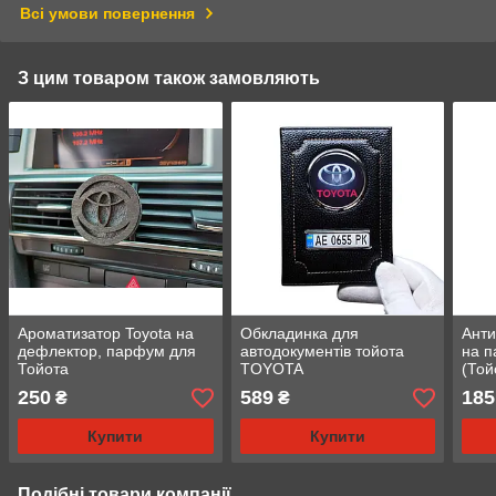
Всі умови повернення
З цим товаром також замовляють
Ароматизатор Toyota на
Обкладинка для
Анти
дефлектор, парфум для
автодокументів тойота
на п
Тойота
TOYOTA
(Той
250
589
185
₴
₴
Купити
Купити
Подібні товари компанії