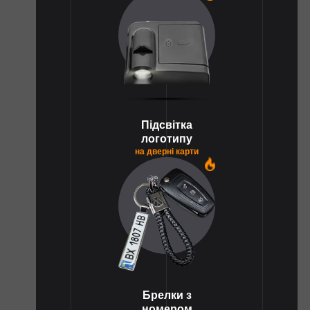
Підсвітка
логотипу
на дверні карти
1
Брелки з
номером