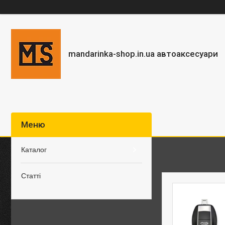
mandarinka-shop.in.ua автоаксесуари
Каталог
Статті