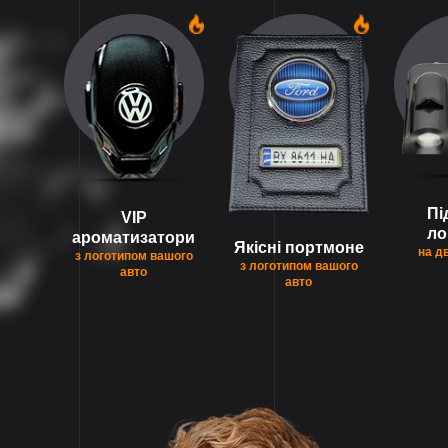
1
1
Пі
VIP
ло
ароматизатори
Якісні портмоне
на д
з логотипом вашого
з логотипом вашого
авто
авто