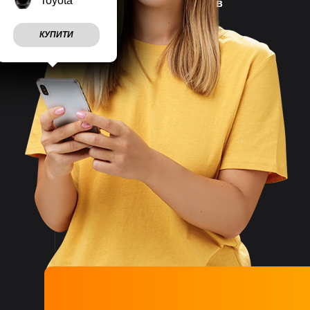
Toyota
Наш магазин працює
7 днів
на тиждень
КУПИТИ
Враховуємо
побажання
клієнтів
Швидко
відправляємо
замовлення
Великий асортимент
товарів