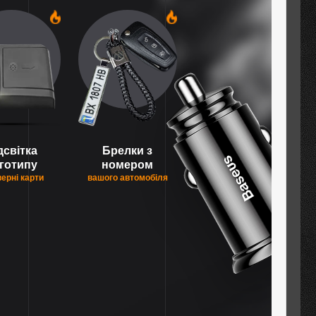
1
1
дсвітка
Брелки з
готипу
номером
верні карти
вашого автомобіля