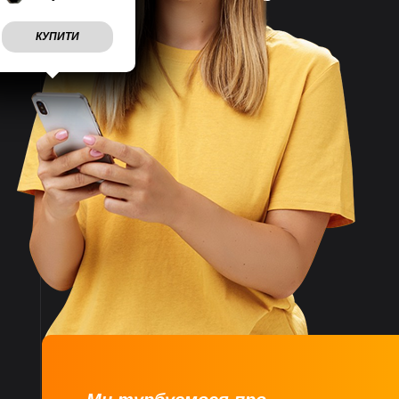
на тиждень
КУПИТИ
Враховуємо
побажання
клієнтів
Швидко
відправляємо
замовлення
Великий асортимент
товарів