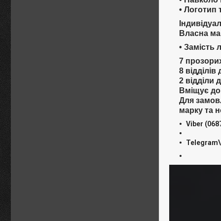
• Логотип
Індивідуа
Власна мар
• Замість 
7 прозорих
8 відділів 
2 відділи 
Вміщує до
Для замовл
марку та н
Viber
(068
Telegram\