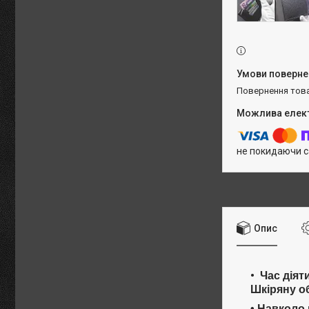
повернення тов
не покидаючи с
Опис
Час діят
Шкіряну о
• Навколо