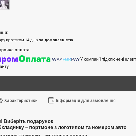
ару протягом 14 днів
за домовленістю
У компанії підключені елек
айту.
Характеристики
Інформація для замовлення
и! Виберіть подарунок
бкладинку – портмоне з логотипом та номером авто
 номера та марки – металева оправа