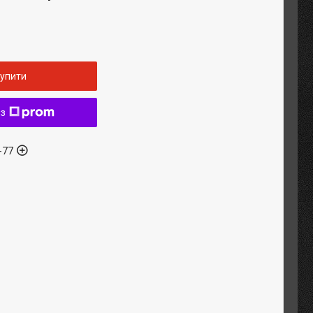
упити
 з
-77