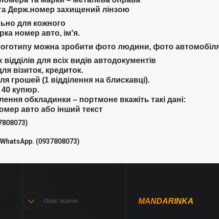
 та Держ.номер захищений лінзою
льно для кожного
ка номер авто, ім'я.
логотипу можна зробити фото людини, фото автомобіля,
 відділів для всіх видів автодокументів
для візиток, кредиток.
для грошей (1 відділення на блискавці).
 40 купюр.
ення обкладинки – портмоне вкажіть такі дані:
омер авто або інший текст
7808073)
WhatsApp. (0937808073)
MANDARINKA
Опис нижче