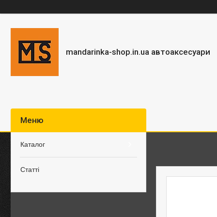
mandarinka-shop.in.ua автоаксесуари
Каталог
Статті