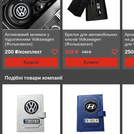
Антиковзкий килимок у
Брелок для автомобільних
Аром
підсклянники Volkswagen
ключів Volkswagen
на д
(Фольксваген)
(Фольксваген)
для 
200
228
250
₴/комплект
₴
240 ₴
Купити
Купити
Подібні товари компанії