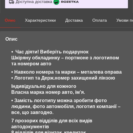
Доступна доставка
Опис
Характеристики
Доставка
Оплата
Умови п
Опис
Час діяти! Виберіть подарунок
Шкіряну обкладинку – портмоне з логотипом
та номером авто
• Навколо номера та марки – металева оправа
• Логотип та Держ.номер захищений лінзою
Індивідуально для кожного
Власна марка номер авто, ім'я.
• Замість логотипу можна зробити фото
людини, фото автомобіля, логотип компанії –
все, що завгодно.
7 прозорих відділів для всіх видів
автодокументів
8 відділів для візиток, кредиток.