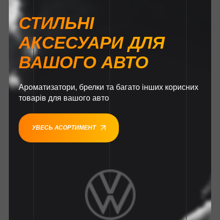
СТИЛЬНІ
АКСЕСУАРИ ДЛЯ
ВАШОГО АВТО
Ароматизатори, брелки та багато інших корисних
товарів для вашого авто
УВЕСЬ АСОРТИМЕНТ
1
1
1
1
1
1
1