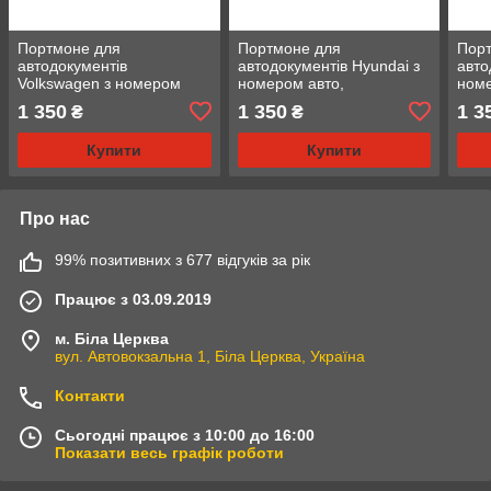
Портмоне для
Портмоне для
Пор
автодокументів
автодокументів Hyundai з
авто
Volkswagen з номером
номером авто,
номе
авто, натуральна шкіра
натуральна шкіра синя
нату
1 350
1 350
1 3
₴
₴
біла
Купити
Купити
Про нас
99% позитивних з 677 відгуків за рік
Працює з 03.09.2019
м. Біла Церква
вул. Автовокзальна 1, Біла Церква, Україна
Контакти
Сьогодні працює з 10:00 до 16:00
Показати весь графік роботи