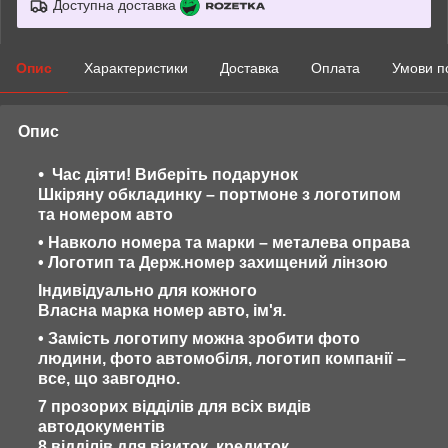
Доступна доставка
Опис
Характеристики
Доставка
Оплата
Умови п
Опис
Час діяти! Виберіть подарунок
Шкіряну обкладинку – портмоне з логотипом
та номером авто
• Навколо номера та марки – металева оправа
• Логотип та Держ.номер захищений лінзою
Індивідуально для кожного
Власна марка номер авто, ім'я.
• Замість логотипу можна зробити фото
людини, фото автомобіля, логотип компанії –
все, що завгодно.
7 прозорих відділів для всіх видів
автодокументів
8 відділів для візиток, кредиток.