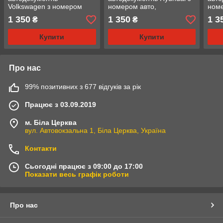
Volkswagen з номером
номером авто,
номе
авто, натуральна шкіра
натуральна шкіра синя
нату
1 350
1 350
1 3
₴
₴
біла
Купити
Купити
Про нас
99% позитивних з 677 відгуків за рік
Працює з 03.09.2019
м. Біла Церква
вул. Автовокзальна 1, Біла Церква, Україна
Контакти
Сьогодні працює з 09:00 до 17:00
Показати весь графік роботи
Про нас