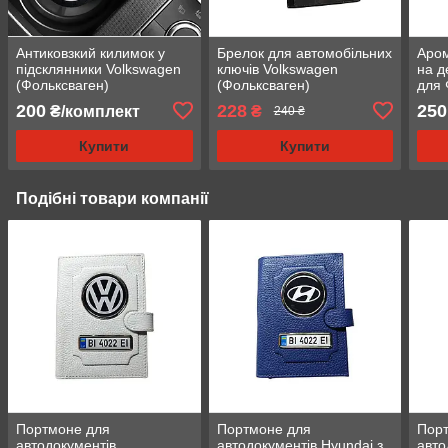
Антиковзкий килимок у
Брелок для автомобільних
Аром
підсклянники Volkswagen
ключів Volkswagen
на д
(Фольксваген)
(Фольксваген)
для 
200
228
250
₴/комплект
₴
240 ₴
Купити
Купити
Подібні товари компанії
Портмоне для
Портмоне для
Пор
автодокументів
автодокументів Hyundai з
авто