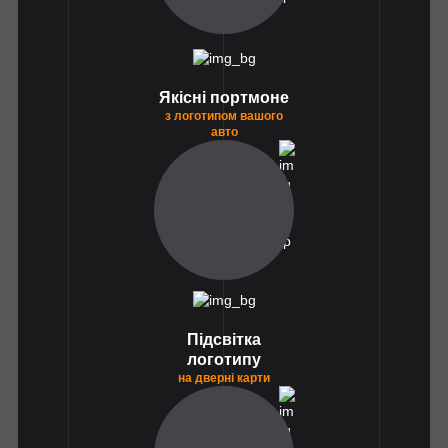
Якісні портмоне
з логотипом вашого
авто
1
Підсвітка
логотипу
на дверні карти
1