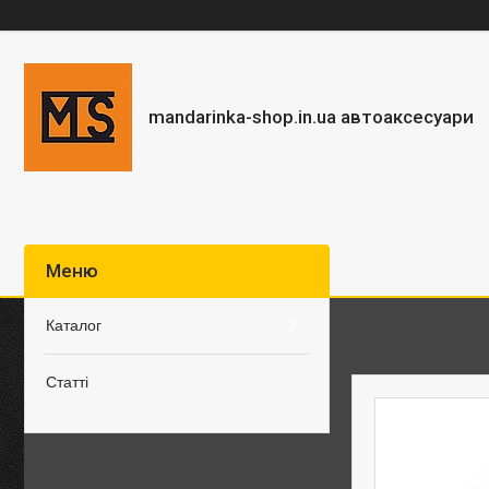
mandarinka-shop.in.ua автоаксесуари
Каталог
Статті