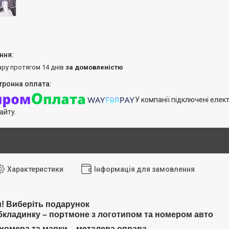
ару протягом 14 днів
за домовленістю
У компанії підключені елек
айту.
Характеристики
Інформація для замовлення
и! Виберіть подарунок
бкладинку – портмоне з логотипом та номером авто
 номера та марки – металева оправа