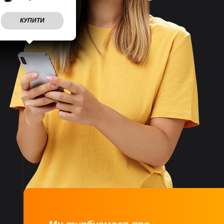
на тиждень
КУПИТИ
Враховуємо
побажання
клієнтів
Швидко
відправляємо
замовлення
Великий асортимент
товарів