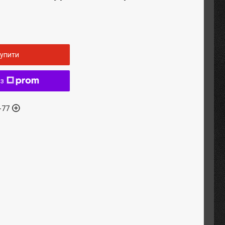
упити
 з
-77