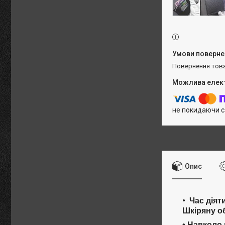
повернення тов
не покидаючи с
Опис
Час діят
Шкіряну о
• Навколо