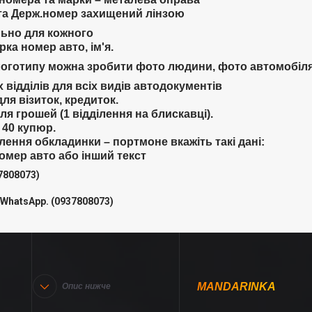
 та Держ.номер захищений лінзою
льно для кожного
ка номер авто, ім'я.
логотипу можна зробити фото людини, фото автомобіля,
 відділів для всіх видів автодокументів
для візиток, кредиток.
для грошей (1 відділення на блискавці).
 40 купюр.
ення обкладинки – портмоне вкажіть такі дані:
омер авто або інший текст
7808073)
WhatsApp. (0937808073)
MANDARINKA
Опис нижче