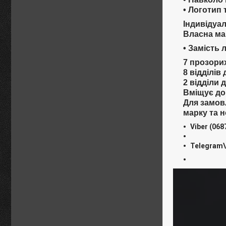
• Логотип
Індивідуа
Власна мар
• Замість 
7 прозорих
8 відділів 
2 відділи 
Вміщує до
Для замовл
марку та н
Viber
(068
Telegram\