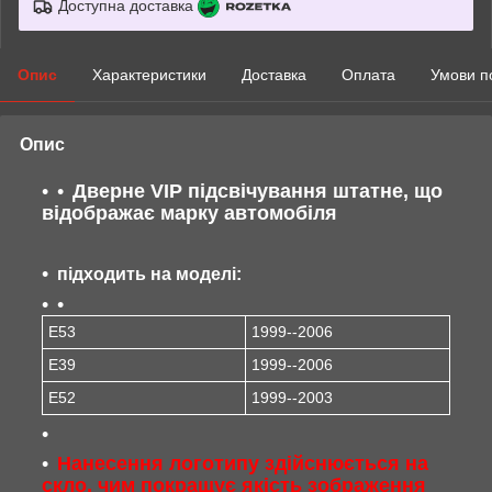
Доступна доставка
Опис
Характеристики
Доставка
Оплата
Умови п
Опис
Дверне VIP підсвічування штатне, що
відображає марку автомобіля
підходить на моделі:
E53
1999--2006
E39
1999--2006
E52
1999--2003
Нанесення логотипу здійснюється на
скло, чим покращує якість зображення