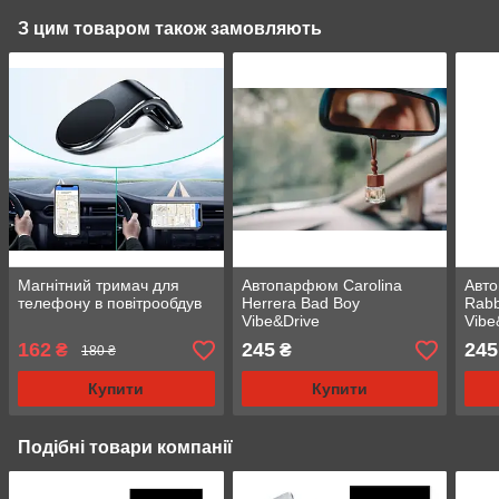
З цим товаром також замовляють
Магнітний тримач для
Автопарфюм Carolina
Авт
телефону в повітрообдув
Herrera Bad Boy
Rabb
Vibe&Drive
Vibe
162
245
245
₴
₴
180 ₴
Купити
Купити
Подібні товари компанії