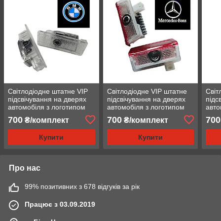
Світлодіодне штатне VIP
Світлодіодне VIP штатне
Світ
підсвічування на дверях
підсвічування на дверях
підс
автомобіля з логотипом
автомобіля з логотипом
авто
BMW Е39 Е53
Mercedes A, B, C, E, ML,
BM
700
700
700
₴/комплект
₴/комплект
GL class
Купити
Купити
Про нас
99% позитивних з 678 відгуків за рік
Працює з 03.09.2019