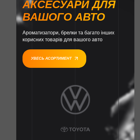
АКСЕСУАРИ ДЛЯ
ВАШОГО АВТО
Ароматизатори, брелки та багато інших
корисних товарів для вашого авто
УВЕСЬ АСОРТИМЕНТ
1
1
1
1
1
1
1