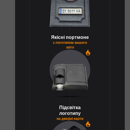
Якісні портмоне
з логотипом вашого
авто
1
Підсвітка
логотипу
на дверні карти
1