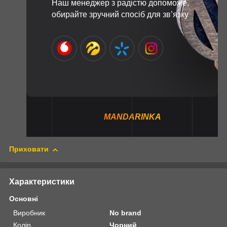
Наш менеджер з радістю допоможе,
обирайте зручний спосіб для зв’язку
MANDARINKA
Приховати
Характеристики
Основні
Виробник
No brand
Колір
Чорний