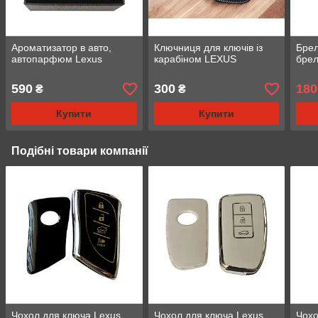
Ароматизатор в авто,
Ключниця для ключів із
Брел
автопарфюм Lexus
карабіном LEXUS
брел
590
300
180
₴
₴
Купити
Купити
Подібні товари компанії
Чохол для ключа Lexus
Чохол для ключа Lexus
Чохо