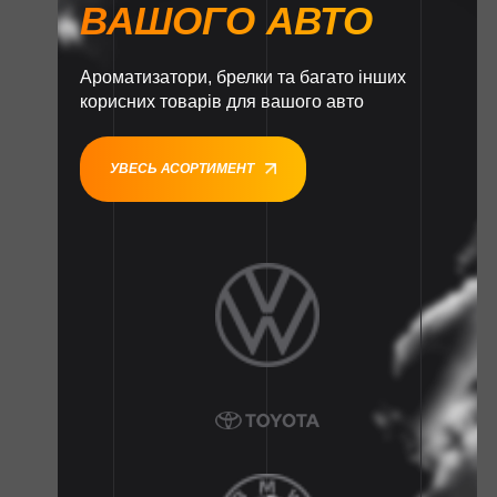
ВАШОГО АВТО
Ароматизатори, брелки та багато інших
корисних товарів для вашого авто
УВЕСЬ АСОРТИМЕНТ
1
1
1
1
1
1
1