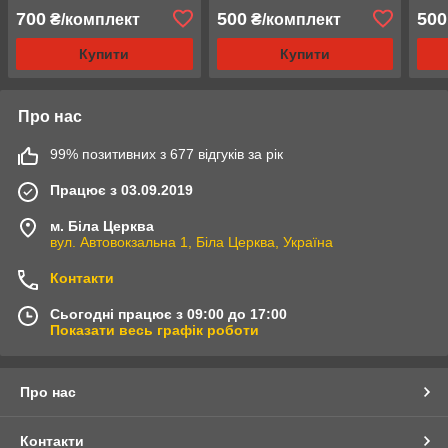
Mercedes W210, W639,
Mercedes C class, W203,
Merc
700
500
500
₴/комплект
₴/комплект
Sprinet, Vito, Viano
CLK, SLK, SLR, W208
clas
Купити
Купити
Про нас
99% позитивних з 677 відгуків за рік
Працює з 03.09.2019
м. Біла Церква
вул. Автовокзальна 1, Біла Церква, Україна
Контакти
Сьогодні працює з 09:00 до 17:00
Показати весь графік роботи
Про нас
Контакти