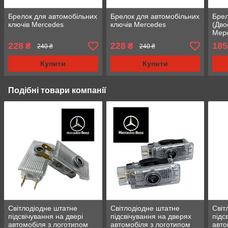
Брелок для автомобільних
Брелок для автомобільних
Бре
ключів Mercedes
ключів Mercedes
(Дво
Мер
228
228
185
₴
₴
240 ₴
240 ₴
Купити
Купити
Подібні товари компанії
Світлодіодне штатне
Світлодіодне штатне
Світ
підсвічування на двері
підсвічування на дверях
підс
автомобіля з логотипом
автомобіля з логотипом
авто