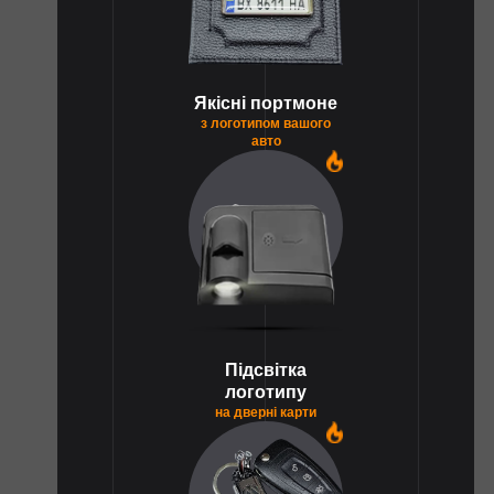
Якісні портмоне
з логотипом вашого
авто
1
Підсвітка
логотипу
на дверні карти
1