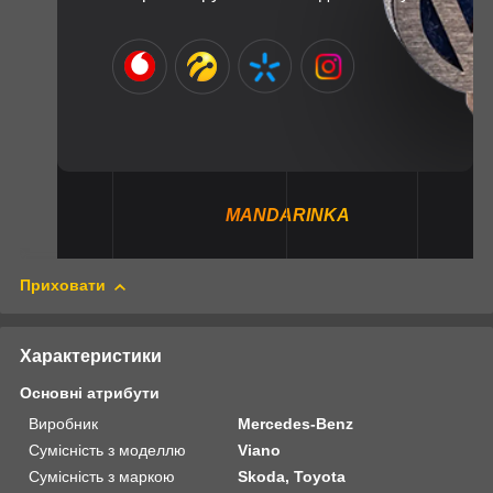
MANDARINKA
Приховати
Характеристики
Основні атрибути
Виробник
Mercedes-Benz
Сумісність з моделлю
Viano
Сумісність з маркою
Skoda, Toyota