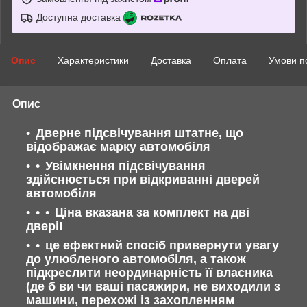
Доступна доставка
Опис
Характеристики
Доставка
Оплата
Умови п
Опис
Дверне підсвічування штатне, що
відображає марку автомобіля
Увімкнення підсвічування
здійснюється при відкриванні дверей
автомобіля
Ціна вказана за комплект на дві
двері!
це ефектний спосіб привернути увагу
до улюбленого автомобіля, а також
підкреслити неординарність її власника
(де б ви чи ваші пасажири, не виходили з
машини, перехожі із захопленням