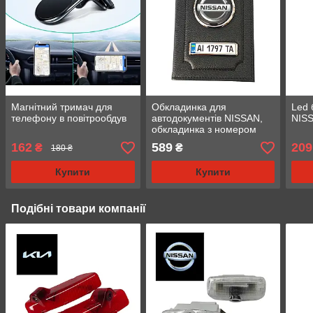
Магнітний тримач для
Обкладинка для
Led 
телефону в повітрообдув
автодокументів NISSAN,
NIS
обкладинка з номером
авто Ніссан
162
589
209
₴
₴
180 ₴
Купити
Купити
Подібні товари компанії