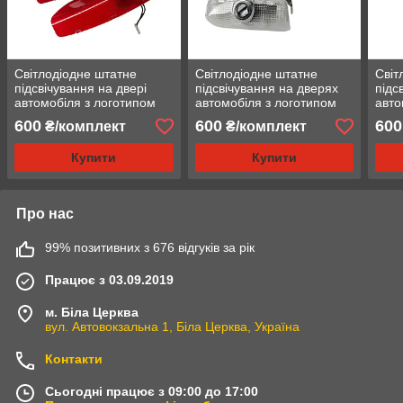
Світлодіодне штатне
Світлодіодне штатне
Світ
підсвічування на двері
підсвічування на дверях
підс
автомобіля з логотипом
автомобіля з логотипом
авто
KIA CERATO 2005-2012
Nissan
Vol
600
600
600
₴/комплект
₴/комплект
Купити
Купити
Про нас
99% позитивних з 676 відгуків за рік
Працює з 03.09.2019
м. Біла Церква
вул. Автовокзальна 1, Біла Церква, Україна
Контакти
Сьогодні працює з 09:00 до 17:00