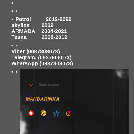
Patrol 2012-2022
skyline 2019
A
R
MADA
2004-2021
Teana 2008-2012
Viber (0687808073)
Telegram. (0937808073)
WhatsApp (0937808073)
Опис нижче
MANDARINKA