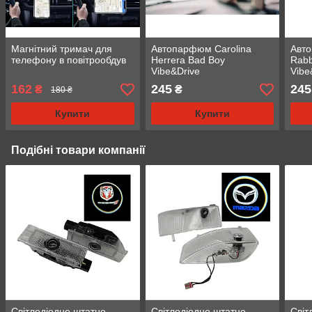
Магнітний тримач для
Автопарфюм Carolina
Авт
телефону в повітрообдув
Herrera Bad Boy
Rabb
Vibe&Drive
Vibe
162
245
245
₴
₴
180 ₴
Купити
Купити
Подібні товари компанії
Світлодіодне штатне
Світлодіодне штатне
Світ