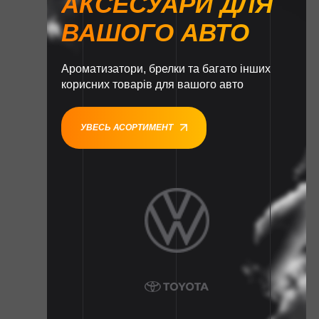
АКСЕСУАРИ ДЛЯ
ВАШОГО АВТО
Ароматизатори, брелки та багато інших
корисних товарів для вашого авто
УВЕСЬ АСОРТИМЕНТ
1
1
1
1
1
1
1