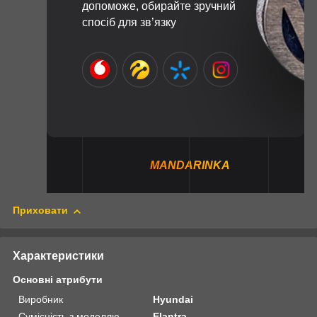
допоможе, обирайте зручний
спосіб для зв’язку
MANDARINKA
Приховати
Характеристики
Основні атрибути
Виробник
Hyundai
Сумісність з моделлю
Elantra