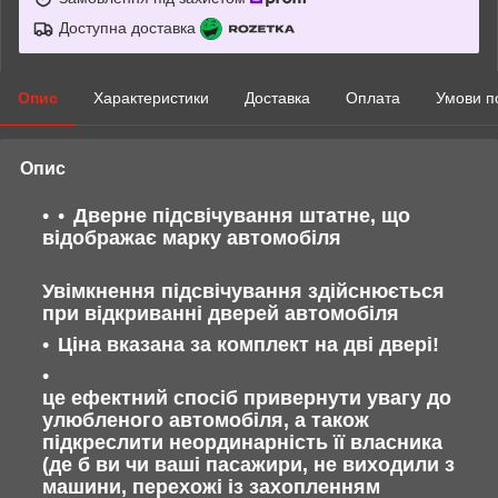
Доступна доставка
Опис
Характеристики
Доставка
Оплата
Умови п
Опис
Дверне підсвічування штатне, що
відображає марку автомобіля
Увімкнення підсвічування здійснюється
при відкриванні дверей автомобіля
Ціна вказана за комплект на дві двері!
це ефектний спосіб привернути увагу до
улюбленого автомобіля, а також
підкреслити неординарність її власника
(де б ви чи ваші пасажири, не виходили з
машини, перехожі із захопленням