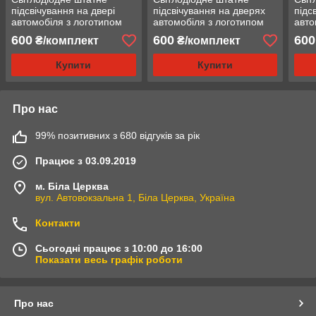
підсвічування на двері
підсвічування на дверях
підс
автомобіля з логотипом
автомобіля з логотипом
авто
Dodge Challenger 2015-
MAZDA 6 2004-2008
Hyun
600
600
600
₴/комплект
₴/комплект
2021
Купити
Купити
Про нас
99% позитивних з 680 відгуків за рік
Працює з 03.09.2019
м. Біла Церква
вул. Автовокзальна 1, Біла Церква, Україна
Контакти
Сьогодні працює з 10:00 до 16:00
Показати весь графік роботи
Про нас