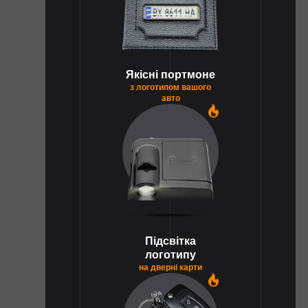
Якісні портмоне
з логотипом вашого
авто
1
Підсвітка
логотипу
на дверні карти
1