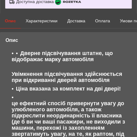
Доступна доставка
Опис
Характеристики
Доставка
Оплата
Умови п
Опис
Дверне підсвічування штатне, що
відображає марку автомобіля
Увімкнення підсвічування здійснюється
при відкриванні дверей автомобіля
Ціна вказана за комплект на дві двері!
це ефектний спосіб привернути увагу до
улюбленого автомобіля, а також
підкреслити неординарність її власника
(де б ви чи ваші пасажири, не виходили з
машини, перехожі із захопленням
звертатимуть увагу, на те, як раптом, під