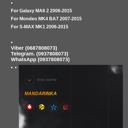
For Galaxy MA6 2 2006-2015
For Mondeo MK4 BA7 2007-2015
For S-MAX MK1 2006-2015
Viber (0687808073)
Telegram. (0937808073)
WhatsApp (0937808073)
Опис нижче
MANDARINKA