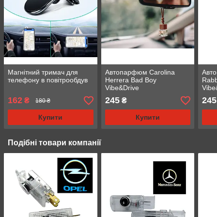
Магнітний тримач для
Автопарфюм Carolina
Авт
телефону в повітрообдув
Herrera Bad Boy
Rabb
Vibe&Drive
Vibe
162
245
245
₴
₴
180 ₴
Купити
Купити
Подібні товари компанії