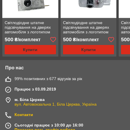
Світлодіодне штатне
Світлодіодне штатне
Світ
підсвічування на дверях
підсвічування на дверях
підс
автомобіля з логотипом
автомобіля з логотипом
авто
Opel Insignia 2009 - 2013
Mercedes R, ML, GL
Merc
500
500
500
₴/комплект
₴/комплект
Купити
Купити
Про нас
99% позитивних з 677 відгуків за рік
Працює з 03.09.2019
м. Біла Церква
вул. Автовокзальна 1, Біла Церква, Україна
Контакти
Сьогодні працює з 10:00 до 16:00
Показати весь графік роботи