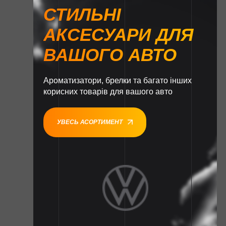
СТИЛЬНІ
АКСЕСУАРИ ДЛЯ
ВАШОГО АВТО
Ароматизатори, брелки та багато інших
корисних товарів для вашого авто
УВЕСЬ АСОРТИМЕНТ
1
1
1
1
1
1
1