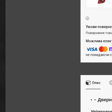
повернення тов
не покидаючи с
Опис
Дверн
Увімкнен