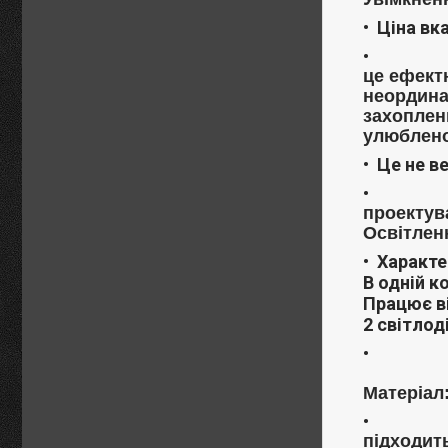
Ціна вка
це ефект
неординар
захопленн
улюблено
Це не в
проектув
Освітлен
Характе
В одній к
Працює ві
2 світлод
Матеріал
підходить