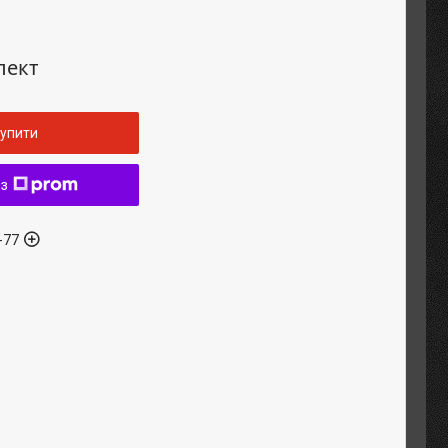
лект
упити
 з
-77