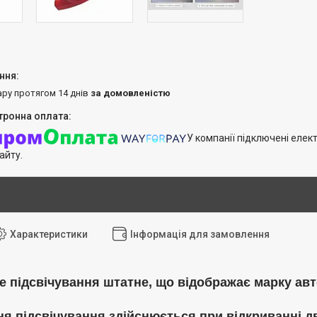
ару протягом 14 днів
за домовленістю
У компанії підключені елек
айту.
Характеристики
Інформація для замовлення
е підсвічування штатне, що відображає марку ав
ня підсвічування здійснюється при відкриванні д