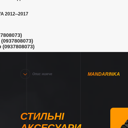
A 2012--2017
87808073)
 (0937808073)
 (0937808073)
MANDARINKA
Опис нижче
СТИЛЬНІ
АКСЕСУАРИ