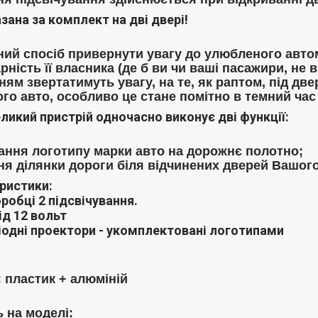
зана за комплект на дві двері!
ний спосіб привернути увагу до улюбленого автом
ність її власника (де б ви чи ваші пасажири, не 
ям звертатимуть увагу, на те, як раптом, під дв
го авто, особливо це стане помітно в темний час
еликий пристрій одночасно виконує дві функції:
ання логотипу марки авто на дорожнє полотно;
ня ділянки дороги біля відчинених дверей Вашого
ристики:
оробці 2 підсвічування.
д 12 вольт
іодні проектори - укомплектовані логотипами
: пластик + алюміній
 на моделі: