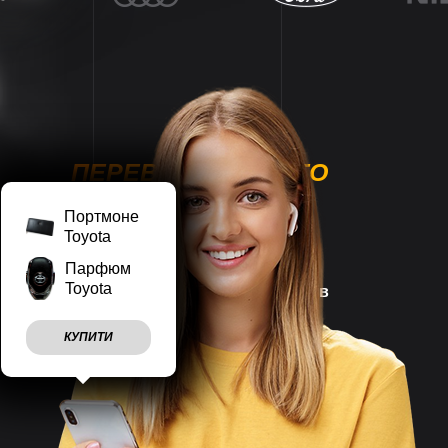
ПЕРЕВАГИ НАШОГО
МАГАЗИНУ
Портмоне
Toyota
Парфюм
Toyota
Наш магазин працює
7 днів
на тиждень
КУПИТИ
Враховуємо
побажання
клієнтів