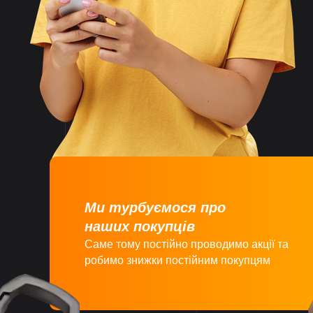
Швидко
відправляємо
замовлення
Великий асортимент
товарів
Ми турбуємося про
наших покупців
Саме тому постійно проводимо акції та
робимо знижки постійним покупцям