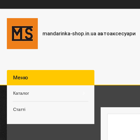
mandarinka-shop.in.ua автоаксесуари
Каталог
Статті