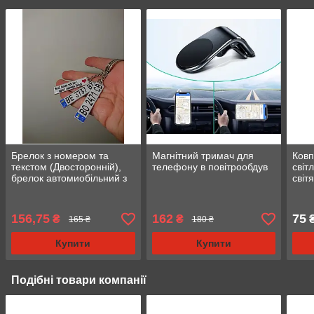
Брелок з номером та
Магнітний тримач для
Ковп
текстом (Двосторонній),
телефону в повітрообдув
світ
брелок автомиобільний з
світ
логотипом
коль
156,75
162
75
₴
₴
₴
165 ₴
180 ₴
Купити
Купити
Подібні товари компанії