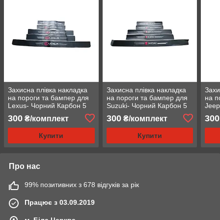
Захисна плівка накладка
Захисна плівка накладка
Захи
на пороги та бампер для
на пороги та бампер для
на п
Lexus- Чорний Карбон 5
Suzuki- Чорний Карбон 5
Jeep
шт
шт
300
300
300
₴/комплект
₴/комплект
Купити
Купити
Про нас
99% позитивних з 678 відгуків за рік
Працює з 03.09.2019
м. Біла Церква