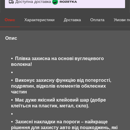
Доступна доставка
Опис
Характеристики
Доставка
Оплата
Умови п
Опис
Плівка захисна на основі вуглецевого
волокна!
Виконує захисну функцію від потертості,
подряпин, відколів елементів обклеєних
частин
Має дуже якісний клейовий шар (добре
клеїться на пластик, метал, скло).
Захисні накладки на пороги – найкраще
рішення для захисту авто від пошкоджень, які