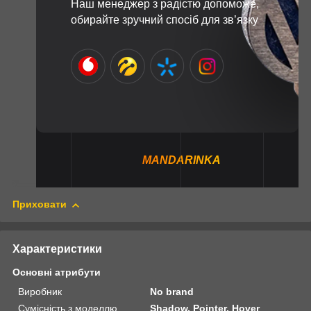
Наш менеджер з радістю допоможе,
обирайте зручний спосіб для зв’язку
MANDARINKA
Приховати
Характеристики
Основні атрибути
Виробник
No brand
Сумісність з моделлю
Shadow, Pointer, Hover