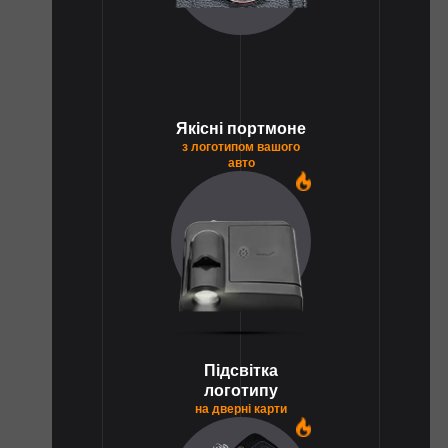
Якісні портмоне
з логотипом вашого
авто
1
Підсвітка
логотипу
на дверні карти
1