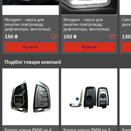
Молдинг - смуга для
Молдинг - смуга для
Світ
решітки повітроводу,
решітки повітроводу,
диск
дефлектора, вентиляції,
дефлектора, вентиляції,
синій
срібний
150
150
130
₴
₴
Купити
Купити
Подібні товари компанії
Корпус ключа BMW на 4
Корпус ключа BMW на 3
Корп