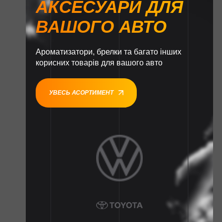
АКСЕСУАРИ ДЛЯ
ВАШОГО АВТО
Ароматизатори, брелки та багато інших
корисних товарів для вашого авто
УВЕСЬ АСОРТИМЕНТ
1
1
1
1
1
1
1