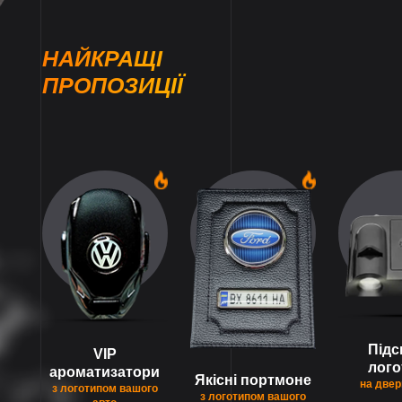
НАЙКРАЩІ
ПРОПОЗИЦІЇ
1
1
Підс
VIP
лого
ароматизатори
Якісні портмоне
на двер
з логотипом вашого
з логотипом вашого