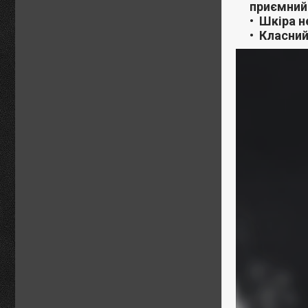
приємний 
Шкіра не
Класний