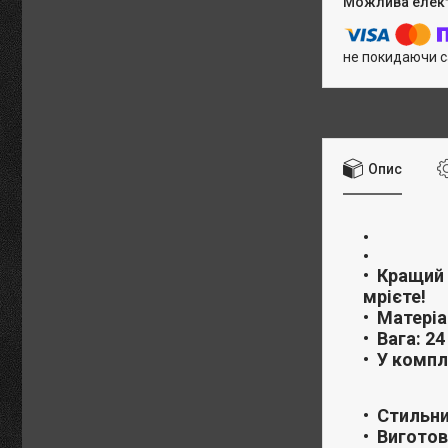
не покидаючи с
Опис
Кращий 
мрієте!
Матеріа
Вага: 24
У компл
Стильни
Виготов