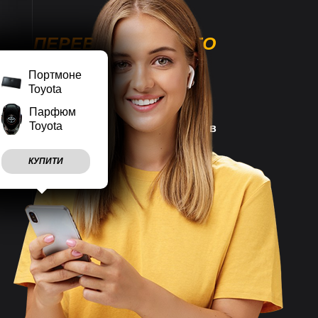
ПЕРЕВАГИ НАШОГО
МАГАЗИНУ
Портмоне
Toyota
Парфюм
Toyota
Наш магазин працює
7 днів
на тиждень
КУПИТИ
Враховуємо
побажання
клієнтів
Швидко
відправляємо
замовлення