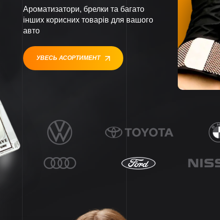
Ароматизатори, брелки та багато
інших корисних товарів для вашого
авто
УВЕСЬ АСОРТИМЕНТ
1
1
1
1
1
1
1