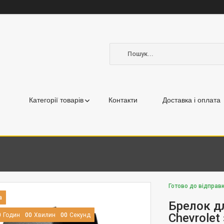
Категорії товарів
Контакти
Доставка і оплата
Готово до відправк
Брелок д
Chevrolet
0
Годин
0
0
Хвилин
0
0
Секунд