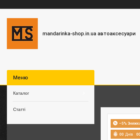
mandarinka-shop.in.ua автоаксесуари
Каталог
Статті
–5%
0
0
Днів
0