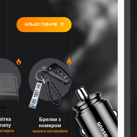
БІЛЬШЕ ТОВАРІВ
1
1
вітка
Брелки з
типу
номером
ні карти
вашого автомобіля