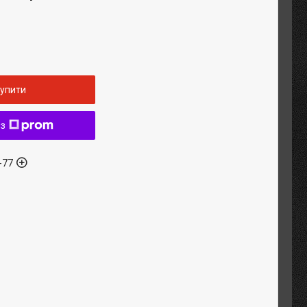
упити
 з
-77